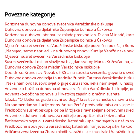
Povezane kategorije
Korizmena duhovna obnova svećenika Varaždinske biskupije
Duhovna obnova za djelatnike Županijske bolnice u Čakovcu
Korizmenu duhovnu obnovu za mlade predvodila s. Dijana Mlinarić, karm
Duhovna obnova za djelatnike Županijske bolnice u Čakovcu
Mjesečni susret svećenika Varaždinske biskupije posvećen položaju Rom
„Naprijed, samo naprijed“ - na duhovnoj obnovi Kursilja Varaždinske biskup
Mjesečni susret svećenika Varaždinske biskupije
Susret svećenika i misno slavlje na blagdan svetog Marka Križevčanina, za
Duhovna obnova Zbora mladih Varaždinske biskupije
Doc. dr. sc. Krunoslav Novak s HKS-a na susretu svećenika govorio o sve
Duhovna obnova voditelja i suradnika župnih Caritasa Varaždinske bisku
„Neka nam ovo Isusovo svjetlo grije dušu i srce, neka nam svijetli u našoj 
Adventsko-božićna duhovna obnova svećenika Varaždinske biskupije, pred
Adventsko-božićna obnova u Hrvatskoj zajednici bračnih susreta
Izložba “O, Betleme, grade slavni od Boga” krasit će ivanečku osnovnu šk
Na spomendan sv. Lucije mons. Antun Perčić predvodio misu za slijepe i
Predbožićni susret biskupa Josipa Mrzljaka s ravnateljima osnovnih i sred
Adventska duhovna obnova za roditelje prvopričesnika i krizmanika
Betlehemsko svjetlo u varaždinskoj katedrali - upalimo svjetlo u našim s
Predbožićne ispovijedi u varaždinskoj katedrali, franjevačkoj crkvi te kod
Veličanstvena izvedba Zbora mladih varaždinske katedrale i Varaždinsk