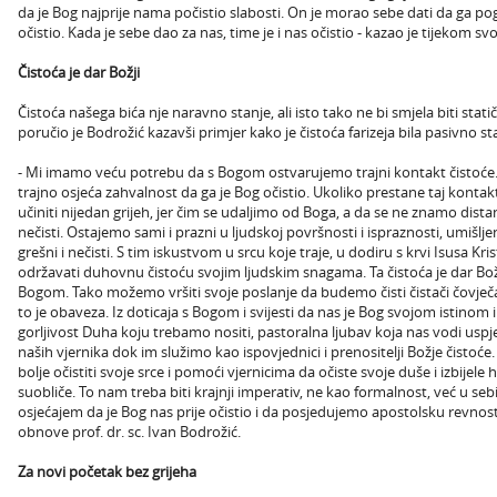
da je Bog najprije nama počistio slabosti. On je morao sebe dati da ga poga
očistio. Kada je sebe dao za nas, time je i nas očistio - kazao je tijekom svo
Čistoća je dar Božji
Čistoća našega bića nje naravno stanje, ali isto tako ne bi smjela biti stat
poručio je Bodrožić kazavši primjer kako je čistoća farizeja bila pasivno st
- Mi imamo veću potrebu da s Bogom ostvarujemo trajni kontakt čistoće. 
trajno osjeća zahvalnost da ga je Bog očistio. Ukoliko prestane taj kontak
učiniti nijedan grijeh, jer čim se udaljimo od Boga, a da se ne znamo dist
nečisti. Ostajemo sami i prazni u ljudskoj površnosti i ispraznosti, umišlje
grešni i nečisti. S tim iskustvom u srcu koje traje, u dodiru s krvi Isusa K
održavati duhovnu čistoću svojim ljudskim snagama. Ta čistoća je dar Bož
Bogom. Tako možemo vršiti svoje poslanje da budemo čisti čistači čovječa
to je obaveza. Iz doticaja s Bogom i svijesti da nas je Bog svojom istinom i 
gorljivost Duha koju trebamo nositi, pastoralna ljubav koja nas vodi us
naših vjernika dok im služimo kao ispovjednici i prenositelji Božje čistoć
bolje očistiti svoje srce i pomoći vjernicima da očiste svoje duše i izbijele 
suobliče. To nam treba biti krajnji imperativ, ne kao formalnost, već u se
osjećajem da je Bog nas prije očistio i da posjedujemo apostolsku revnos
obnove prof. dr. sc. Ivan Bodrožić.
Za novi početak bez grijeha