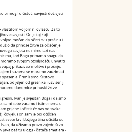
bi mogli u čistoći savjesti doživjeti
 vlastitom voljom ni ovlašću. Za to
jihove savjesti. On je taj koji
dovoljno moćan da očisti svu prašinu i
zadužio da prinose žrtve za očišćenje
novoga zavjeta ne mimoilazi nas
ećenicima, i od Boga primamo snagu da
se moramo svojom ozbiljnošću uhvatiti
 vapaj prikazivao molitve i prošnje,
. Vapajem i suzama se moramo zauzimati
lo spasenja. Primili smo Kristovo
an, odijeljen od grešnika i uzvišeniji
e moramo danomice prinositi žrtve.
i grešni. Ivan je svjestan Boga i da smo
o, sami sebe varamo i istine nema u
am grijehe i očistit će nas od svake
ji čovjek, i on sam je bio očišćen
t svete krvi Božjega Sina očistila od
i Ivan, da uživamo pravo zajedništvo
ljava baš tu ulogu - čistača smetlara -