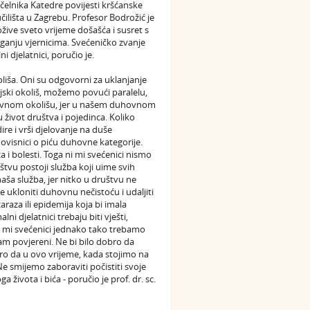
čelnika Katedre povijesti kršćanske
ilišta u Zagrebu. Profesor Bodrožić je
žive sveto vrijeme došašća i susret s
aganju vjernicima. Svećeničko zvanje
djelatnici, poručio je.
oliša. Oni su odgovorni za uklanjanje
jski okoliš, možemo povući paralelu,
uhovnom okolišu, jer u našem duhovnom
 život društva i pojedinca. Koliko
re i vrši djelovanje na duše
ovisnici o piću duhovne kategorije.
i bolesti. Toga ni mi svećenici nismo
tvu postoji služba koji uime svih
naša služba, jer nitko u društvu ne
ukloniti duhovnu nečistoću i udaljiti
araza ili epidemija koja bi imala
 djelatnici trebaju biti vješti,
, i mi svećenici jednako tako trebamo
nam povjereni. Ne bi bilo dobro da
bro da u ovo vrijeme, kada stojimo na
 smijemo zaboraviti počistiti svoje
života i bića - poručio je prof. dr. sc.