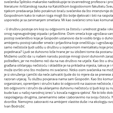
svećenika Splitsko-makarske nadbiskupije te izvanrednog profesora i pro
literature i kršćanskog nauka na Katoličkom bogoslovnom fakultetu Sveuč
tijekom predavanja želio potaknuti braću svećenike da što intenzivnije do
Gospodinom kako bi nakon toga mogli što bolje djelovati i biti na raspol
usporedio je sa zanimanjem smetlara. Mi kao svećenici smo kao komunalni 
- U društvu postoje oni koji su odgovorni za čistoću i urednost grada i ok
onog najneugodnijeg otpada i prljavštine. Osim smeća koje ugrožava van
postoji svećeništvo koje je Gospodin ustanovio da bi vodilo brigu o d
ambijentu postoji također smeće i prljavština koje onečišćuju i ugrožavaju
samo nečistoće ljudi udišu u društvu u svjetovnom mentalitetu koje prodi
pojedinaca? Ljudi se duhovno loše hrane jer su izloženi tome da postanu 
Možemo uočiti da i u našem narodu postoje mnogi izvori duhovnih zaraza 
pošteđeni, jer ne možemo reći da na nas društvo ne utječe. Kao što u druš
građana otklanjaju nečistoću i skladište je na prikladna mjesta, takva je i 
može izvršiti ono što možemo mi svećenici. Nitko osim svećenika ne može 
je iz okruženja i jamčiti da neće zahvatiti ljude do to mjere da se prenese z
razoran utjecaj. Tu službu povjerava nama sam Gospodin. Kao što komunalni
organizirani, opremljeni i stručni kako bi odgovorili na izazove nečistoće
biti odgovorni i stručni da uklanjamo duhovnu nečistoću iz ljudi koji su 
bude kao u našoj narodnoj izreci ‘u kovača najgora sjekira’. Ne bi bilo do
raspolaganju drugima, zanemarimo sebe i zaboravimo na svoju čistoću. Ne
dvorište. Nemojmo zaboraviti na ambijent vlastite duše i na ekologiju svoga 
Ivan Bodrožić.