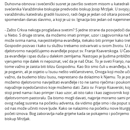
Duhovna obnova i svećenički susret je završio svetom misom u katedrali k
svećenika Varaždinske biskupije predvodio biskup Josip Mrzljak. U svojoj 
varaždinsku katedralu gradili Isusovci, radi čega je jedan od oltara posveć
spomendan danas slavimo, a koji je uz sv. Ignacija bio jedan od najeminen
- Zašto Crkva nekoga proglašava svetim? S jedne strane da posvjedoči da 
u Nebo. S druge strane, da možemo imati primjer, uzor i zagovornika na 
može svima nama, navjestiteljima evanđelja, itekako biti primjer kako tre
Gospodin pozvao i kako tu službu trebamo ostvarivati u svom životu. U z
djelotvorno navješćujemo evanđelje poput sv. Franje Ksaverskoga. U Čas
za evanđelje i spas duša u dalekim zemljama. Nastojao je ljudima približiti
vjerujemo nije dalek ni nepoznat, već da je naš Otac. To je sveti Franjo, n
tome važno je zaista biti blizu Gospodinu. Kao što smo čuli u evanđelju, k
je poganin, ali je osjetio u Isusu nešto veličanstveno, Onoga koji može učin
važno, da budemo blizu Isusu, neprestano da dolazimo k Njemu. To je p
možemo djelotvorno naviještati evanđelje i to ne samo riječima i poukom,
najvažnije svjedočanstvo koje možemo dati. Zato sv. Franjo Ksaverski, 
stoji pred nama i kao primjer i kao uzor, ali isto tako i kao zagovornik 
djelotvornom pastoralu. Da bismo mogli davati, najprije moramo sami primi
ovog našeg susreta na početku adventa, da vidimo gdje smo i da poput
od nas može učiniti nove ljude. Kako se nalazimo na početku nove liturgi
početi iznova. Bog zaboravlja naše grijehe kada se pokajemo i počinjemo ka
biskup Mrzljak.