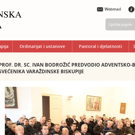
Webmail
upija
Ordinarijat i ustanove
Pastoral i djelatnosti
PROF. DR. SC. IVAN BODROŽIĆ PREDVODIO ADVENTSK
SVEĆENIKA VARAŽDINSKE BISKUPIJE