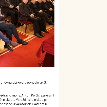
u duhovnu obnovu u ponedjeljak 3.
ozdravio mons. Antun Perčić, generalni
čkih skauta Varaždinske biskupije
 doneseno u varaždinsku katedralu