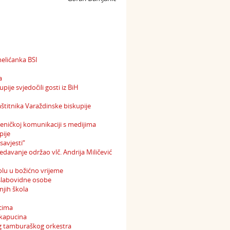
elićanka BSI
a
ije svjedočili gosti iz BiH
štitnika Varaždinske biskupije
ćeničkoj komunikaciji s medijima
pije
savjesti“
avanje održao vlč. Andrija Miličević
olu u božićno vrijeme
 slabovidne osobe
njih škola
rcima
 kapucina
og tamburaškog orkestra