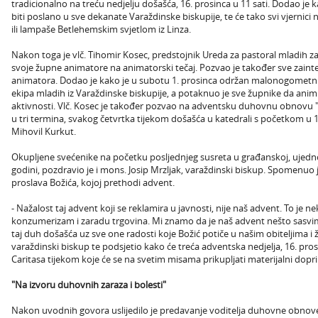
tradicionalno na treću nedjelju došašća, 16. prosinca u 11 sati. Dodao je k
biti poslano u sve dekanate Varaždinske biskupije, te će tako svi vjernici 
ili lampaše Betlehemskim svjetlom iz Linza.
Nakon toga je vlč. Tihomir Kosec, predstojnik Ureda za pastoral mladih za
svoje župne animatore na animatorski tečaj. Pozvao je također sve zainter
animatora. Dodao je kako je u subotu 1. prosinca održan malonogometni t
ekipa mladih iz Varaždinske biskupije, a potaknuo je sve župnike da animi
aktivnosti. Vlč. Kosec je također pozvao na adventsku duhovnu obnovu "Č
u tri termina, svakog četvrtka tijekom došašća u katedrali s početkom u 19
Mihovil Kurkut.
Okupljene svećenike na početku posljednjeg susreta u građanskoj, ujedno 
godini, pozdravio je i mons. Josip Mrzljak, varaždinski biskup. Spomenuo
proslava Božića, kojoj prethodi advent.
- Nažalost taj advent koji se reklamira u javnosti, nije naš advent. To je ne
konzumerizam i zaradu trgovina. Mi znamo da je naš advent nešto sasvi
taj duh došašća uz sve one radosti koje Božić potiče u našim obiteljima i
varaždinski biskup te podsjetio kako će treća adventska nedjelja, 16. prosin
Caritasa tijekom koje će se na svetim misama prikupljati materijalni doprin
"Na izvoru duhovnih zaraza i bolesti"
Nakon uvodnih govora uslijedilo je predavanje voditelja duhovne obnove, 