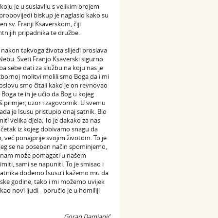
oju je u suslavlju s velikim brojem
propovijedi biskup je naglasio kako su
en sv. Franji Ksaverskom, čiji
tnijih pripadnika te družbe.
nakon takvoga života slijedi proslava
Nebu. Sveti Franjo Ksaverski sigurno
ba sebe dati za službu na koju nas je
bornoj molitvi molili smo Boga da i mi
oslovu smo čitali kako je on revnovao
 Boga te ih je učio da Bog u kojeg
aš primjer, uzor i zagovornik. U svemu
ada je Isusu pristupio onaj satnik. Bio
iti velika djela. To je dakako za nas
očetak iz kojeg dobivamo snagu da
 već ponajprije svojim životom. To je
kojeg se na poseban način spominjemo,
koji nam može pomagati u našem
ti, sami se napuniti. To je smisao i
 satnika dođemo Isusu i kažemo mu da
jske godine, tako i mi možemo uvijek
o novi ljudi - poručio je u homiliji
Goran Damjanić