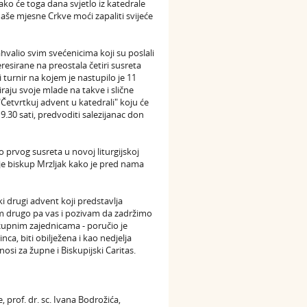
ako će toga dana svjetlo iz katedrale
naše mjesne Crkve moći zapaliti svijeće
hvalio svim svećenicima koji su poslali
esirane na preostala četiri susreta
urnir na kojem je nastupilo je 11
raju svoje mlade na takve i slične
etvrtkuj advent u katedrali" koju će
.30 sati, predvoditi salezijanac don
prvog susreta u novoj liturgijskoj
 je biskup Mrzljak kako je pred nama
ki drugi advent koji predstavlja
m drugo pa vas i pozivam da zadržimo
 župnim zajednicama - poručio je
ca, biti obilježena i kao nedjelja
osi za župne i Biskupijski Caritas.
prof. dr. sc. Ivana Bodrožića,