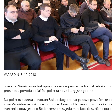
VARAŽDIN, 3. 12. 2018.
Svećenici Varaždinske biskupije imali su svoj susret i adventsko-božićn
prosinca u povodu došašća i početka nove liturgijske godine .
Na početku susreta u dvorani Biskupskog ordinarijata sve je svećenike p
vikar Varaždinske biskupije. Potom je Dominik Klemenčić iz Zdruga katoli
svećenike obavijestio o Betlehemskom svjetlu mira koje će svečano biti