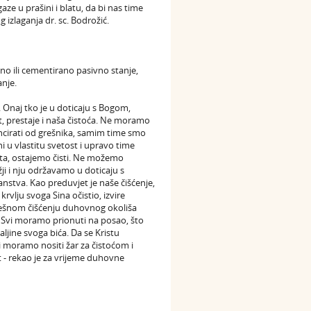
ze u prašini i blatu, da bi nas time
g izlaganja dr. sc. Bodrožić.
ično ili cementirano pasivno stanje,
anje.
Onaj tko je u doticaju s Bogom,
t, prestaje i naša čistoća. Ne moramo
ancirati od grešnika, samim time smo
ni u vlastitu svetost i upravo time
rista, ostajemo čisti. Ne možemo
ji i nju održavamo u doticaju s
nstva. Kao preduvjet je naše čišćenje,
krvlju svoga Sina očistio, izvire
pješnom čišćenju duhovnog okoliša
e. Svi moramo prionuti na posao, što
haljine svoga bića. Da se Kristu
bi moramo nositi žar za čistoćom i
t - rekao je za vrijeme duhovne