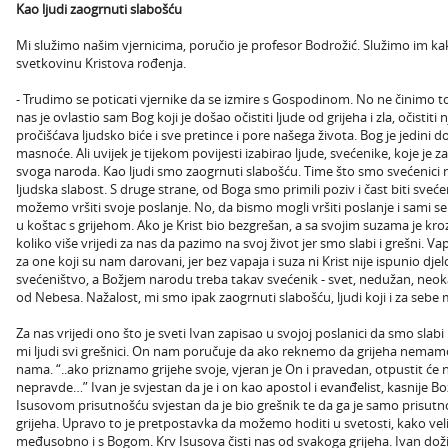
Kao ljudi zaogrnuti slabošću
Mi služimo našim vjernicima, poručio je profesor Bodrožić. Služimo im kako 
svetkovinu Kristova rođenja.
- Trudimo se poticati vjernike da se izmire s Gospodinom. No ne činimo to
nas je ovlastio sam Bog koji je došao očistiti ljude od grijeha i zla, očistiti n
pročišćava ljudsko biće i sve pretince i pore našega života. Bog je jedini 
masnoće. Ali uvijek je tijekom povijesti izabirao ljude, svećenike, koje je 
svoga naroda. Kao ljudi smo zaogrnuti slabošću. Time što smo svećenici 
ljudska slabost. S druge strane, od Boga smo primili poziv i čast biti sv
možemo vršiti svoje poslanje. No, da bismo mogli vršiti poslanje i sami 
u koštac s grijehom. Ako je Krist bio bezgrešan, a sa svojim suzama je kroz
koliko više vrijedi za nas da pazimo na svoj život jer smo slabi i grešni
za one koji su nam darovani, jer bez vapaja i suza ni Krist nije ispunio dje
svećeništvo, a Božjem narodu treba takav svećenik - svet, nedužan, neokalj
od Nebesa. Nažalost, mi smo ipak zaogrnuti slabošću, ljudi koji i za seb
Za nas vrijedi ono što je sveti Ivan zapisao u svojoj poslanici da smo slabi 
mi ljudi svi grešnici. On nam poručuje da ako reknemo da grijeha nemam
nama. “..ako priznamo grijehe svoje, vjeran je On i pravedan, otpustit će n
nepravde…” Ivan je svjestan da je i on kao apostol i evanđelist, kasnije Bož
Isusovom prisutnošću svjestan da je bio grešnik te da ga je samo prisutnos
grijeha. Upravo to je pretpostavka da možemo hoditi u svetosti, kako vel
međusobno i s Bogom. Krv Isusova čisti nas od svakoga grijeha. Ivan doživ