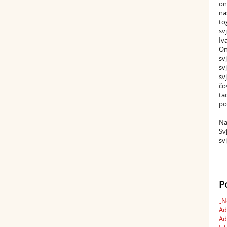
on
na
to
sv
Iv
On
sv
sv
sv
čo
ta
po
Na
Sv
sv
P
„N
Ad
Ad