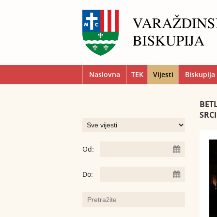
Naslovna
TEK
Vijesti
Biskupija
BET
SRC
Od:
Do: