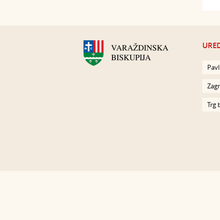
URED
Pavl
Zagr
Trg 