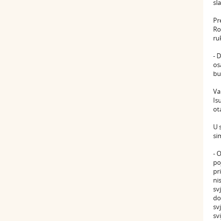
sla
Pr
Ro
ru
- 
os
bu
Va
Is
ot
U 
si
- 
po
pr
ni
sv
do
sv
sv