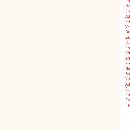
Iz
Na
Pr
Ad
Pr
Ve
Du
za
Bi
Pr
Ad
Ad
Pr
šk
Bo
Vj
Ad
Čl
Po
Pr
Pa