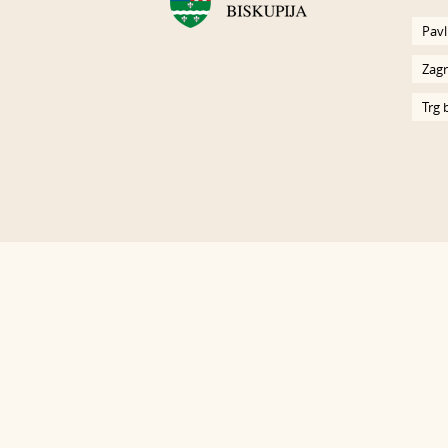
Pavl
Zagr
Trg 