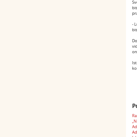
Sv
bi
pr
- 
bi
Do
vi
on
Is
ko
P
Ra
„N
Ad
Ad