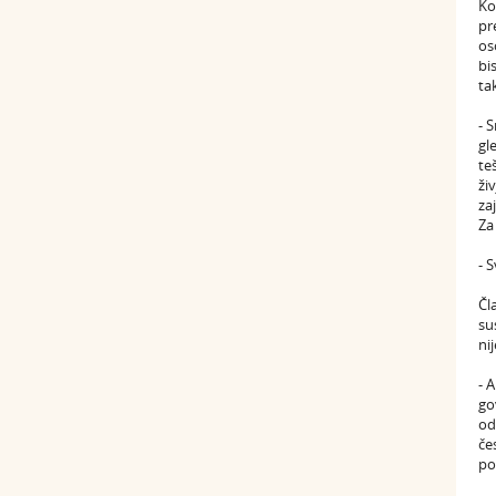
Ko
pr
os
bi
ta
- 
gl
te
ži
za
Za
- 
Čl
su
ni
- 
go
od
če
po