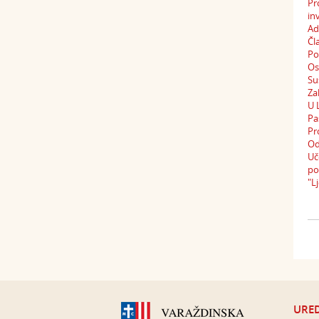
Pr
in
Ad
Čl
Po
Os
Su
Za
U 
Pa
Pr
Od
Uč
po
"L
URED