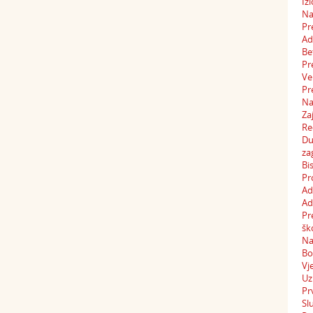
Iz
Na
Pr
Ad
Be
Pr
Ve
Pr
Na
Za
Re
Du
za
Bi
Pr
Ad
Ad
Pr
šk
Na
Bo
Vj
Uz
Pr
Sl