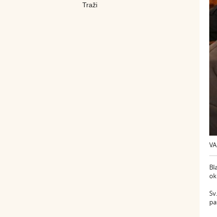
VA
Bl
ok
Sv
pa