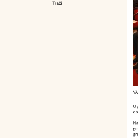
VA
U 
ob
Na
ge
gr