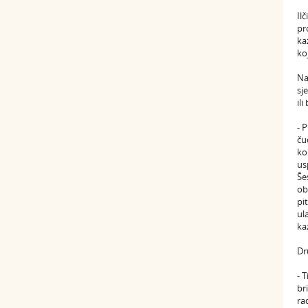
Il
pr
ka
ko
Na
sj
il
- 
ču
ko
us
Še
ob
pi
ul
kaz
Dr
- 
br
ra