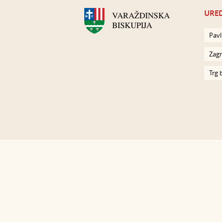
URED
Pavl
Zagr
Trg 