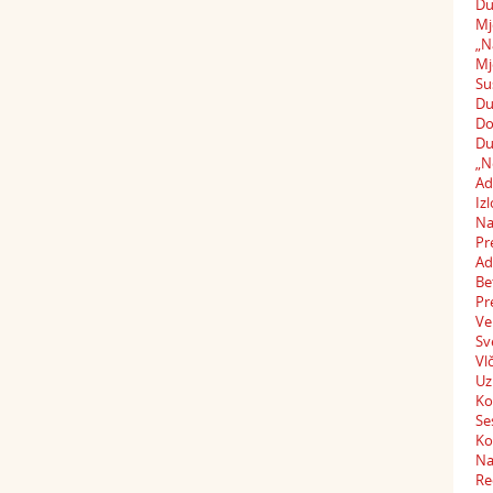
Du
Mj
„N
Mj
Su
Du
Do
Du
„N
Ad
Iz
Na
Pr
Ad
Be
Pr
Ve
Sv
Vl
Uz
Ko
Se
Ko
Na
Re