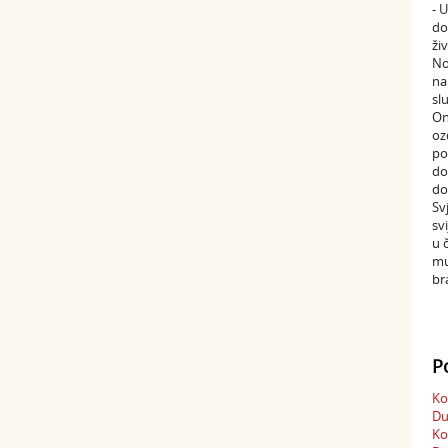
- 
do
ži
No
na
sl
On
oz
po
do
do
Sv
sv
u 
mu
br
P
Ko
Du
Ko