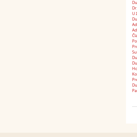
Du
Dr
U 
Du
Ad
Ad
Čl
Po
Pr
Su
Du
Du
Ho
Ko
Pr
Du
Pa