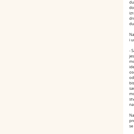
du
do
iz
dr
du
Na
i 
- 
je
mo
id
os
od
bi
sa
mo
st
na
Na
pr
se