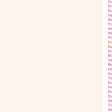
Sv
Kr
Du
za
Bi
Pr
Ad
Ad
Pr
šk
Du
ko
Bo
Vj
Bl
ka
Ko
Tr
Ko
Ko
Ko
Ko
Vj
O 
Va