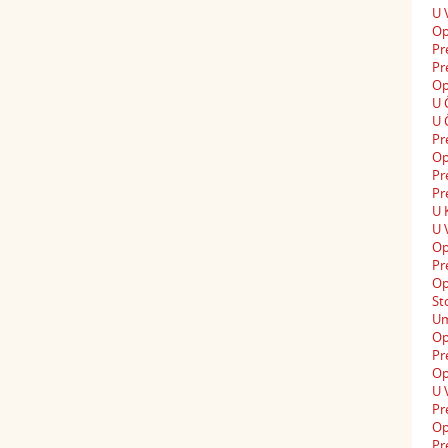
U 
Op
Pr
Pr
Op
U 
U 
Pr
Op
Pr
Pr
U 
U 
Op
Pr
Op
St
Um
Op
Pr
Op
U 
Pr
Op
Pr