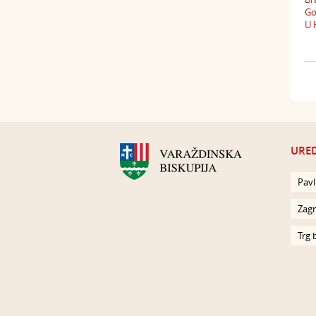
Go
U 
URED
Pavl
Zagr
Trg 