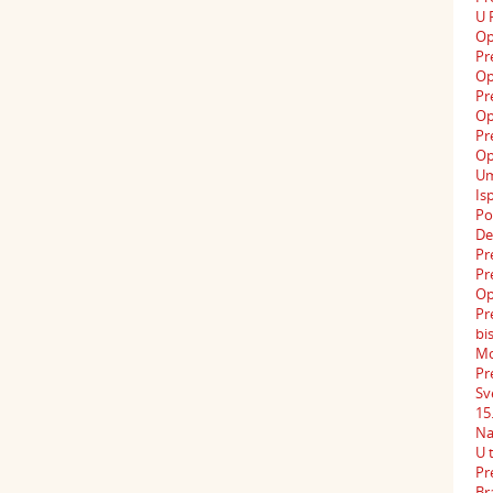
U 
Op
Pr
Op
Pr
Op
Pr
Op
Um
Is
Po
De
Pr
Pr
Op
Pr
bi
Mo
Pr
Sv
15
Na
U 
Pr
Br