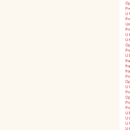
Op
Pr
U 
Pr
Um
Pr
U 
U 
Op
Pr
U 
fra
fr
fr
Pr
Op
U 
Pr
Op
Pr
Pr
U 
U 
U 
U 