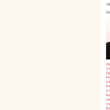
19
Go
Op
U 
Op
Pr
U 
Pr
U 
Ko
Um
U 
Pr