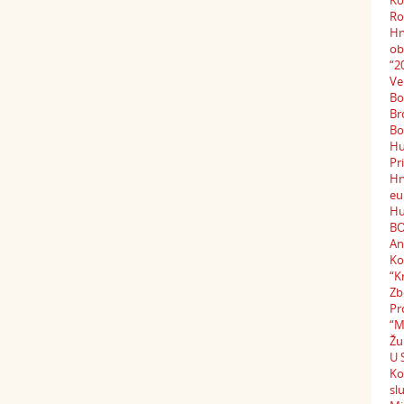
Ko
Ro
Hr
ob
“2
Ve
Bo
Br
Bo
Hu
Pr
Hr
eu
Hu
BO
An
Ko
“K
Zb
Pr
“M
Žu
U 
Ko
sl