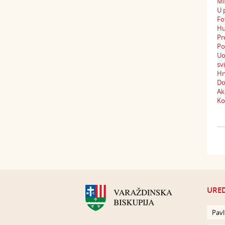
Mi
U 
Fo
Hu
Pr
Po
Uo
sv
Hr
Do
Ak
Ko
URED
Pavl