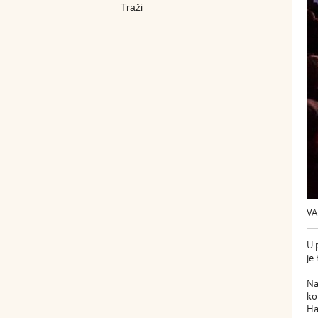
VA
U 
je
Na
ko
Ha