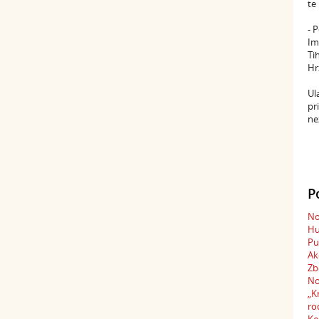
te
- 
Im
Ti
Hr
Ul
pr
ne
P
No
Hu
Pu
Ak
Zb
No
„K
ro