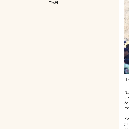
HR
Na
u 
će
mo
Po
go
os