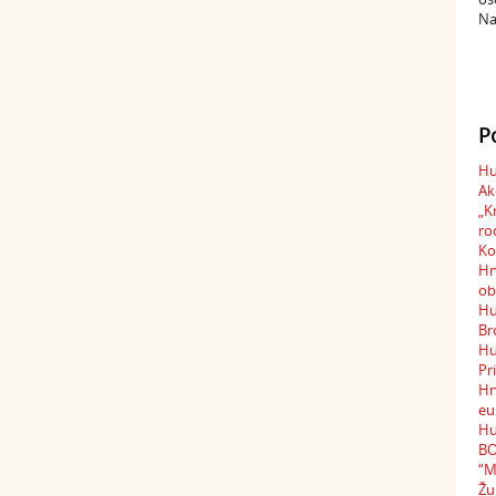
Na
P
Hu
Ak
„K
ro
Ko
Hr
ob
Hu
Br
Hu
Pr
Hr
eu
Hu
BO
“M
Žu