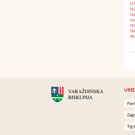
U 
Hu
Uo
sv
Hr
Do
Ak
URED
Pavl
Zagr
Trg 