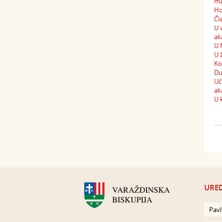
ma
Ho
Čl
U 
ak
U 
U 
Ko
Du
Uč
ak
U 
URED
Pavl