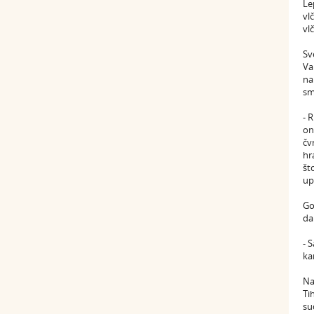
Le
vl
vl
Sv
Va
na
sm
- 
on
čv
hr
št
up
Go
da
- 
ka
Na
Ti
su