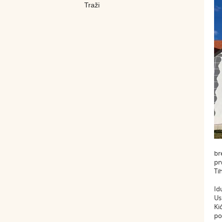
br
pr
Ti
Id
Us
Ki
po