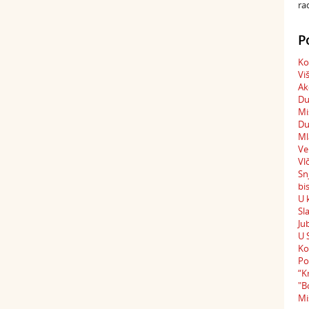
ra
P
Ko
Vi
Ak
Du
Mi
Du
Ml
Ve
Vl
Sn
bi
U 
Sl
Ju
U 
Ko
Po
“K
"B
Mi