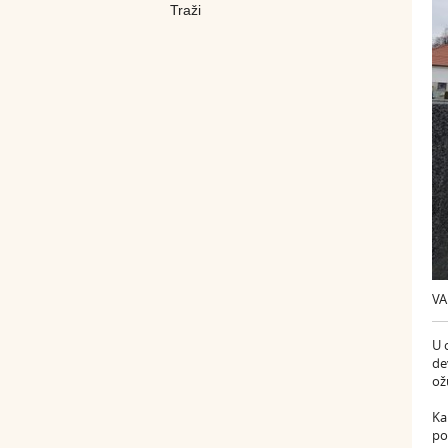
VA
U 
de
ož
Ka
po