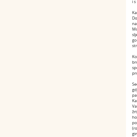
i 
Ka
Do
na
Mo
sl
go
st
Ko
br
sp
pr
Se
gd
pa
Ka
Va
žr
ho
po
(r
gi