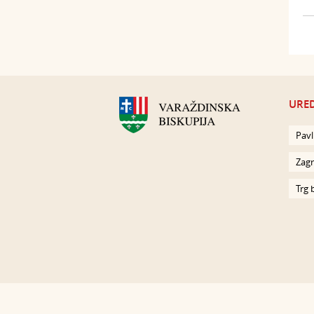
URED
Pavl
Zagr
Trg 