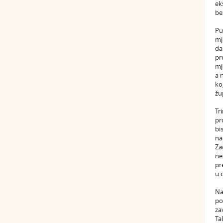
ek
be
Pu
mj
da
pr
mj
a 
ko
žu
Tr
pr
bi
na
Za
ne
pr
u 
Na
po
za
Ta