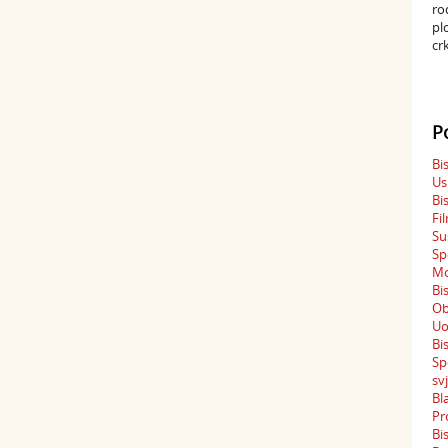
ro
pl
cr
P
Bi
Us
Bi
Fi
Su
Sp
Mo
Bi
Ob
Uo
Bi
Sp
sv
Bl
Pr
Bi