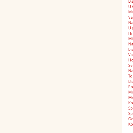
Bi
U 
Mi
Va
Na
U 
Hr
Mi
Na
bi
Va
Ho
Sv
Na
To
Bi
Po
Mi
Mr
Ko
Sp
Sp
Od
Ko