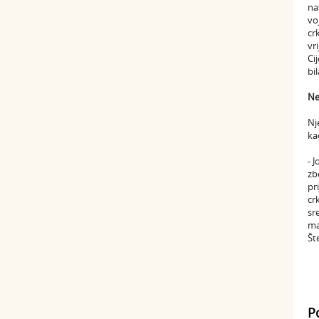
na
vo
cr
vr
Ci
bi
Ne
Nj
ka
- 
zb
pr
cr
sr
ma
Št
P