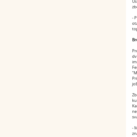
Us
zb
- 
ot
to
Br
Pr
dv
im
Fe
"M
Pr
jo
Zb
ku
Ka
ne
sv
- 
zn