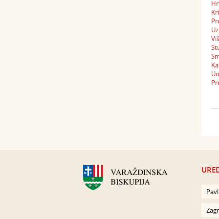
Hr
Kr
Pr
Uz
Vi
St
Sm
Ka
Uo
Pr
URED
Pavl
Zagr