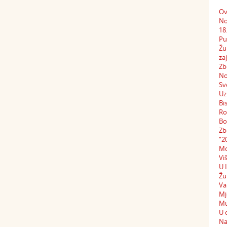
Ov
No
18
Pu
Žu
za
Zb
No
Sv
Uz
Bi
Ro
Bo
Zb
“2
Mo
Vi
U 
Žu
Va
Mj
Mu
U 
Na