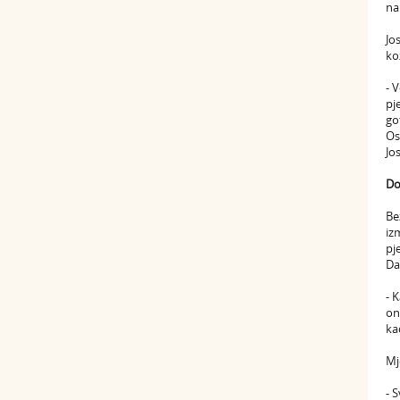
na
Jo
ko
- 
pj
go
Os
Jos
Do
Be
iz
pj
Da
- 
on
ka
Mj
- 