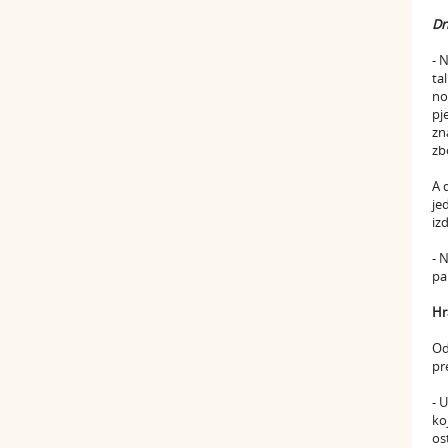
Dr
- 
ta
no
pj
zn
zb
A 
je
iz
- 
pa 
Hr
Od
pr
- 
ko
os