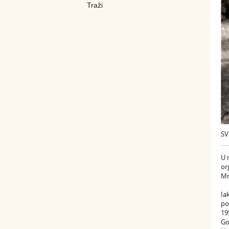
SV
U 
or
Mr
Ia
po
19
Go