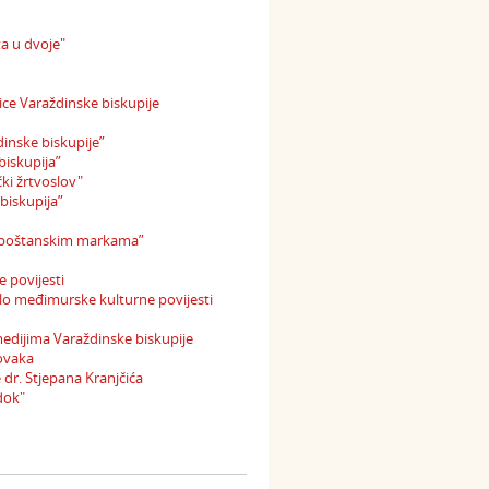
ta u dvoje"
ice Varaždinske biskupije
inske biskupije”
biskupija”
ki žrtvoslov"
biskupija”
na poštanskim markama”
 povijesti
jelo međimurske kulturne povijesti
medijima Varaždinske biskupije
Novaka
 dr. Stjepana Kranjčića
dok"