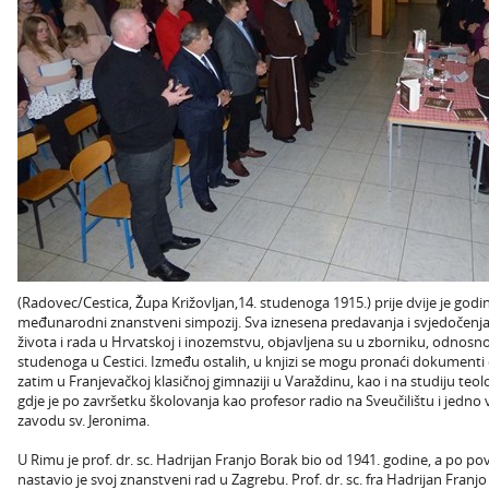
(Radovec/Cestica, Župa Križovljan,14. studenoga 1915.) prije dvije je god
međunarodni znanstveni simpozij. Sva iznesena predavanja i svjedočenja,
života i rada u Hrvatskoj i inozemstvu, objavljena su u zborniku, odnosno 
studenoga u Cestici. Između ostalih, u knjizi se mogu pronaći dokumenti 
zatim u Franjevačkoj klasičnoj gimnaziji u Varaždinu, kao i na studiju teolo
gdje je po završetku školovanja kao profesor radio na Sveučilištu i jed
zavodu sv. Jeronima.
U Rimu je prof. dr. sc. Hadrijan Franjo Borak bio od 1941. godine, a po p
nastavio je svoj znanstveni rad u Zagrebu. Prof. dr. sc. fra Hadrijan Franj