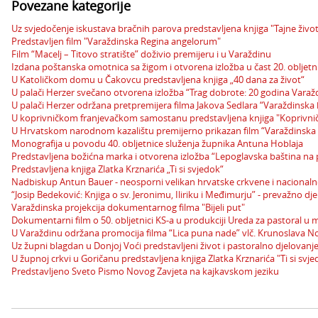
Povezane kategorije
Uz svjedočenje iskustava bračnih parova predstavljena knjiga "Tajne živo
Predstavljen film "Varaždinska Regina angelorum"
Film “Macelj – Titovo stratište” doživio premijeru i u Varaždinu
Izdana poštanska omotnica sa žigom i otvorena izložba u čast 20. obljetn
U Katoličkom domu u Čakovcu predstavljena knjiga „40 dana za život“
U palači Herzer svečano otvorena izložba “Trag dobrote: 20 godina Varažd
U palači Herzer održana pretpremijera filma Jakova Sedlara “Varaždinska 
U koprivničkom franjevačkom samostanu predstavljena knjiga "Koprivnič
U Hrvatskom narodnom kazalištu premijerno prikazan film “Varaždinska 
Monografija u povodu 40. obljetnice služenja župnika Antuna Hoblaja
Predstavljena božićna marka i otvorena izložba “Lepoglavska baština 
Predstavljena knjiga Zlatka Krznarića „Ti si svjedok“
Nadbiskup Antun Bauer - neosporni velikan hrvatske crkvene i nacionalne
“Josip Bedeković: Knjiga o sv. Jeronimu, Iliriku i Međimurju” - prevažno d
Varaždinska projekcija dokumentarnog filma "Bijeli put"
Dokumentarni film o 50. obljetnici KS-a u produkciji Ureda za pastoral u 
U Varaždinu održana promocija filma “Lica puna nade” vlč. Krunoslava 
Uz župni blagdan u Donjoj Voći predstavljeni život i pastoralno djelovanje
U župnoj crkvi u Goričanu predstavljena knjiga Zlatka Krznarića "Ti si svje
Predstavljeno Sveto Pismo Novog Zavjeta na kajkavskom jeziku