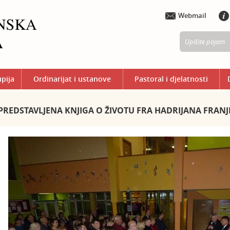
Webmail
upija
Ordinarijat i ustanove
Pastoral i djelatnosti
PREDSTAVLJENA KNJIGA O ŽIVOTU FRA HADRIJANA FRAN