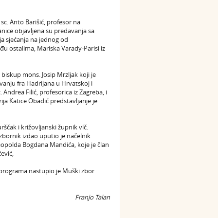
 sc. Anto Barišić, profesor na
nice objavljena su predavanja sa
a sjećanja na jednog od
među ostalima, Mariska Varady-Parisi iz
 biskup mons. Josip Mrzljak koji je
lovanju fra Hadrijana u Hrvatskoj i
. Andrea Filić, profesorica iz Zagreba, i
ija Katice Obadić predstavljanje je
ščak i križovljanski župnik vlč.
 zbornik izdao uputio je načelnik
Leopolda Bogdana Mandića, koje je član
ević,
 programa nastupio je Muški zbor
Franjo Talan