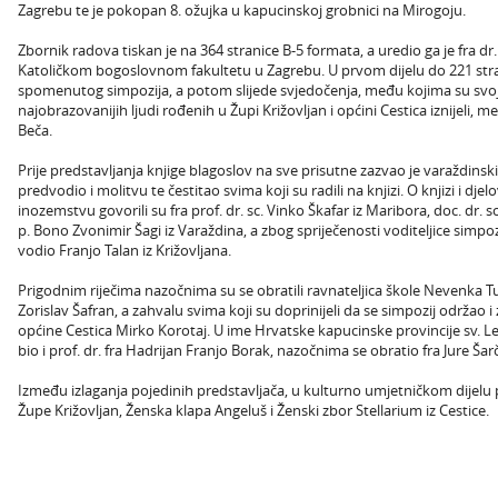
Zagrebu te je pokopan 8. ožujka u kapucinskoj grobnici na Mirogoju.
Zbornik radova tiskan je na 364 stranice B-5 formata, a uredio ga je fra dr.
Katoličkom bogoslovnom fakultetu u Zagrebu. U prvom dijelu do 221 stra
spomenutog simpozija, a potom slijede svjedočenja, među kojima su svoj
najobrazovanijih ljudi rođenih u Župi Križovljan i općini Cestica iznijeli, 
Beča.
Prije predstavljanja knjige blagoslov na sve prisutne zazvao je varaždinski
predvodio i molitvu te čestitao svima koji su radili na knjizi. O knjizi i dje
inozemstvu govorili su fra prof. dr. sc. Vinko Škafar iz Maribora, doc. dr. sc
p. Bono Zvonimir Šagi iz Varaždina, a zbog spriječenosti voditeljice simpoz
vodio Franjo Talan iz Križovljana.
Prigodnim riječima nazočnima su se obratili ravnateljica škole Nevenka Tur
Zorislav Šafran, a zahvalu svima koji su doprinijeli da se simpozij održao i
općine Cestica Mirko Korotaj. U ime Hrvatske kapucinske provincije sv. 
bio i prof. dr. fra Hadrijan Franjo Borak, nazočnima se obratio fra Jure Šarč
Između izlaganja pojedinih predstavljača, u kulturno umjetničkom dijelu
Župe Križovljan, Ženska klapa Angeluš i Ženski zbor Stellarium iz Cestice.