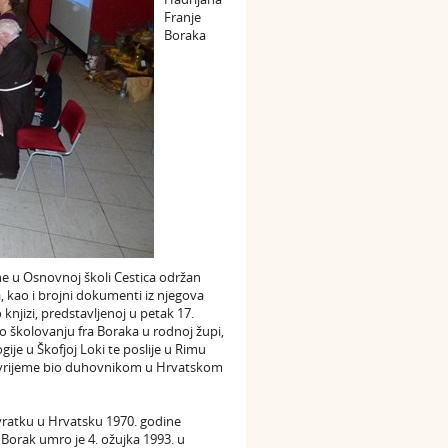
Franje
Boraka
ine u Osnovnoj školi Cestica održan
 kao i brojni dokumenti iz njegova
knjizi, predstavljenoj u petak 17.
o školovanju fra Boraka u rodnoj župi,
gije u Škofjoj Loki te poslije u Rimu
no vrijeme bio duhovnikom u Hrvatskom
ovratku u Hrvatsku 1970. godine
o Borak umro je 4. ožujka 1993. u