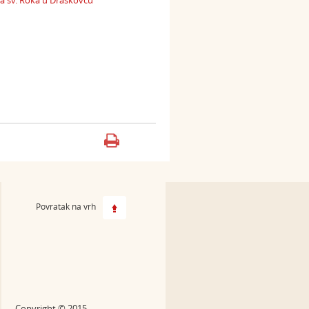
na sv. Roka u Draškovcu
Povratak na vrh
Copyright © 2015