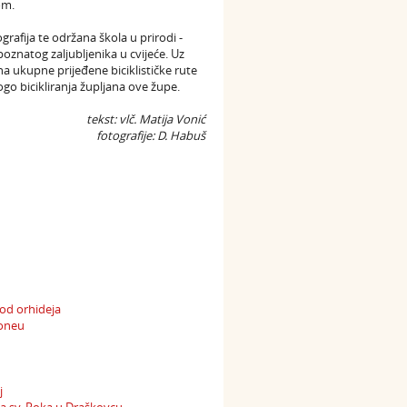
om.
rafija te održana škola u prirodi -
poznatog zaljubljenika u cvijeće. Uz
 ukupne prijeđene biciklističke rute
go bicikliranja župljana ove župe.
tekst: vlč. Matija Vonić
fotografije: D. Habuš
 od orhideja
noneu
j