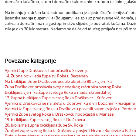
domaćim kolačima, sirom i domaćim kukuruznim kruhom te finim gulaš
Na imanju je održan kraći odmor, poslikana je zajednička “milenijska” fotog
Jesenska sadnja bugenvilija (Bougainvillea sp.) uz predavanje vlč. Vonića, 
zahvalu domaćinima na gostoprimstvu slijedio je povratak kućama. Dužina
bila je oko 30 kilometara. Nadamo se da će od idućeg proljeća biti još mno
Povezane kategorije
Vjernici župe Draškovec hodočastili u Sloveniju
14. Župna biciklijada župe sv. Roka u Becsehely
Na biciklijadi župe Draškovec pedale okretalo 80-ak vjernika
Župa Draškovec proslavila svog nebeskog zaštitnika svetog Roka
Biciklijada vjernika Župe svetoga Roka u mađarski Serdahelj
17. župna biciklijada Župe svetog Roka Draškovec - Križovec
Vjernici iz Draškovca se na izletu u Dobrovniku divili božićnim kreacijama
Vjernici iz Župe svetog Roka u Draškovcu posjetili sajam cvijeća u Porde
Vjernici Župe svetog Roka u Draškovcu hodočastili u Mariazell
19. biciklijada Župe svetog Roka iz Draškovca
20. Jubilarna župna biciklijada župe Sv. Roka
Župljani župe svetog Roka iz Draškovca posjetili Hrvate Bunjevce u Bačko