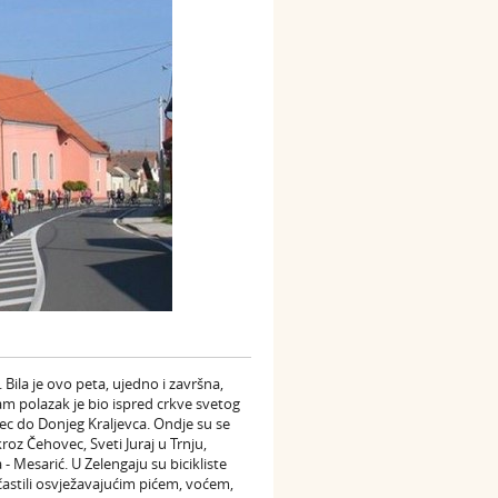
 Bila je ovo peta, ujedno i završna,
 Sam polazak je bio ispred crkve svetog
ec do Donjeg Kraljevca. Ondje su se
 kroz Čehovec, Sveti Juraj u Trnju,
 Mesarić. U Zelengaju su bicikliste
očastili osvježavajućim pićem, voćem,