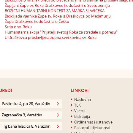
Biskup Josip Mrzljak predvodio svečano misno slavlje na proslavi blagda
Župljani Župe sv. Roka Draškovec hodočastili u Svetu zemlju
BOŽIĆNI HUMANITARNI KONCERT ZA MARKA SLAVIČEKA
Biciklijada vjernika Župe sv. Roka iz Draškovca po Međimurju
Župa Draškovec hodočastila u Češku
Strip o sv. Roku
Humanitarna akcija "Prijatelji svetog Roka za stradale u potresu"
U Draškovcu proslavljena župna svetkovina sv. Roka
UREDI
LINKOVI
Naslovna
Pavlinska 4, pp 28, Varaždin
TEK
Vijesti
Zagrebačka 3, Varaždin
Biskupija
Ordinarijat i ustanove
Trg bana Jelačića 8, Varaždin
Pastoral i djelatnosti