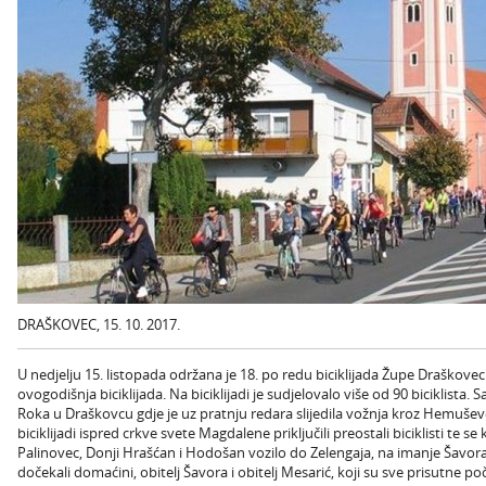
DRAŠKOVEC, 15. 10. 2017.
U nedjelju 15. listopada održana je 18. po redu biciklijada Župe Draškovec.
ovogodišnja biciklijada. Na biciklijadi je sudjelovalo više od 90 biciklista.
Roka u Draškovcu gdje je uz pratnju redara slijedila vožnja kroz Hemušev
biciklijadi ispred crkve svete Magdalene priključili preostali biciklisti te se
Palinovec, Donji Hrašćan i Hodošan vozilo do Zelengaja, na imanje Šavora -
dočekali domaćini, obitelj Šavora i obitelj Mesarić, koji su sve prisutne p