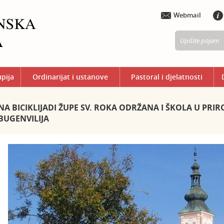
Webmail
upija
Ordinarijat i ustanove
Pastoral i djelatnosti
NA BICIKLIJADI ŽUPE SV. ROKA ODRŽANA I ŠKOLA U PRIR
BUGENVILIJA