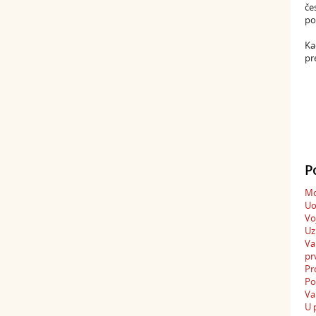
če
po
Ka
pr
P
Mo
Uo
Vo
Uz
Va
pr
Pr
Po
Va
U 