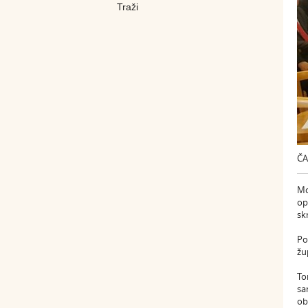
ČA
Mo
op
sk
Po
žu
To
sa
ob