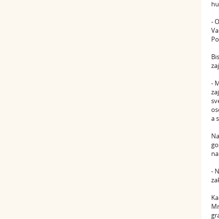
hu
- 
Va
Po
Bi
za
- 
za
sv
os
a 
Na
go
na
- 
za
Ka
Mr
gr