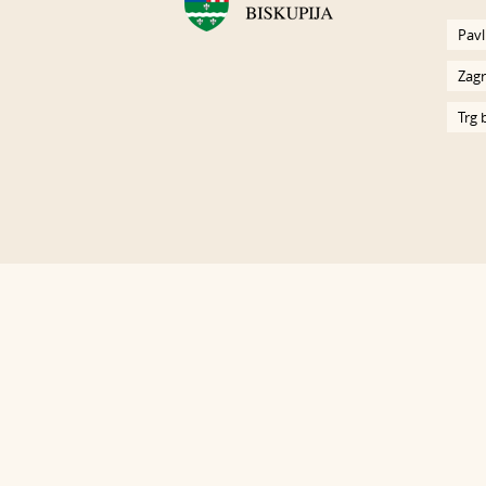
Pavl
Zagr
Trg 