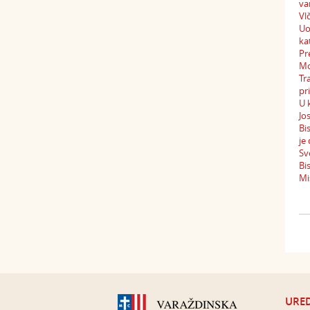
va
Vl
Uo
ka
Pr
Mo
Tr
pr
U 
Jo
Bi
je
Sv
Bi
Mi
URED