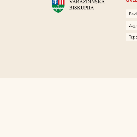
URED
Pavl
Zagr
Trg 