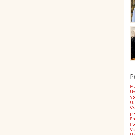
P
Mo
Uo
Vo
Uz
Va
pr
Pr
Po
Va