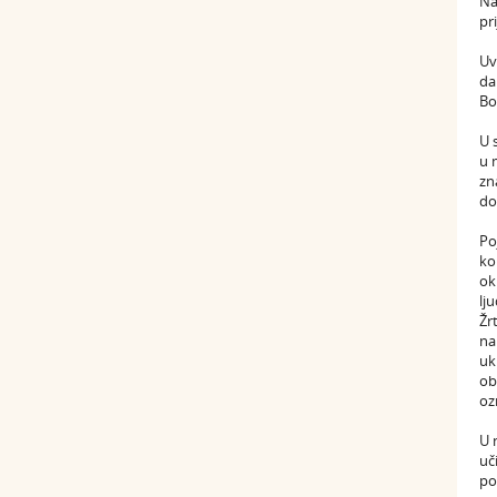
Na
pr
Uv
da
Bo
U 
u 
zn
do
Po
ko
ok
lj
Žr
na
uk
ob
oz
U 
uč
po