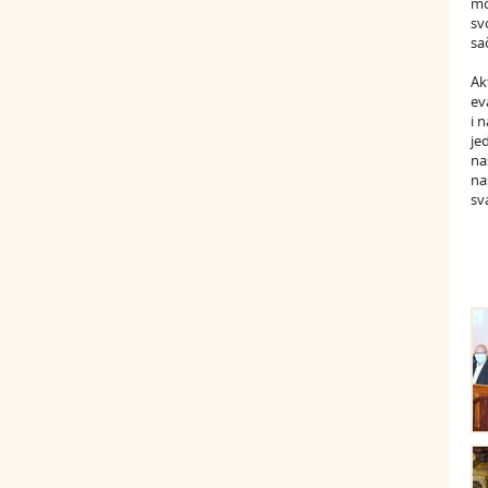
mo
sv
sa
Ak
ev
i 
je
na
na
sv