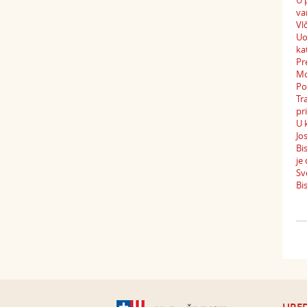
U 
va
Vl
Uo
ka
Pr
Mo
Po
Tr
pr
U 
Jo
Bi
je
Sv
Bi