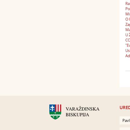
Ra
Po
Mi
O 
Za
Ma
U 
CO
"E
Us
Ad
URED
Pavl