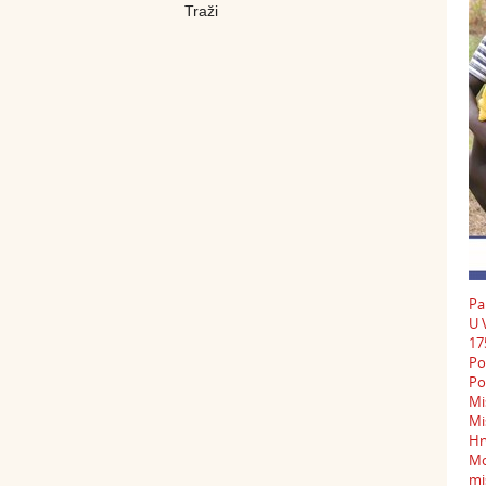
Pa
U 
17
Po
Po
Mi
Mi
Hr
Mo
mi