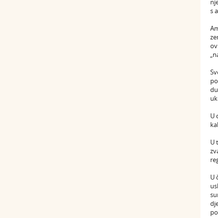
nj
s 
Am
ze
ov
„n
Sv
po
du
uk
U 
ka
U 
zv
reg
U 
us
su
dj
po