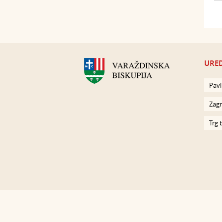
URED
Pavl
Zagr
Trg 