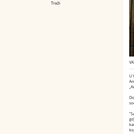
VA
U 
Am
„A
Do
so
“S
gd
ka
ko