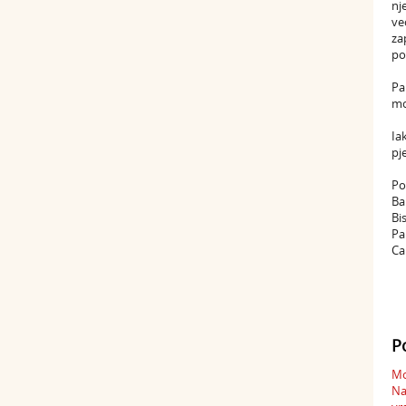
nj
ve
za
po
Pa
mo
Ia
pj
Po
Ba
Bi
Pa
Ca
P
Mo
Na