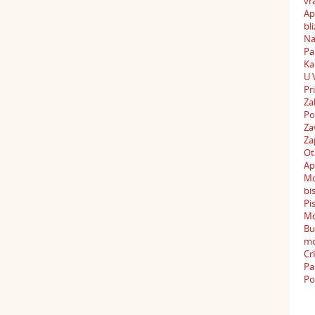
vr
Ap
bli
Na
Pa
Ka
U 
Pr
Za
Po
Za
Za
Ot
Ap
Mo
bi
Pi
Mo
Bu
mo
Cr
Pa
Po