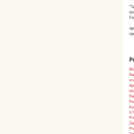
“T
do
Fi
Ape
ri
P
Mo
Na
vr
Ap
bli
Na
Pa
Ka
U 
Pr
Za
Po
Za