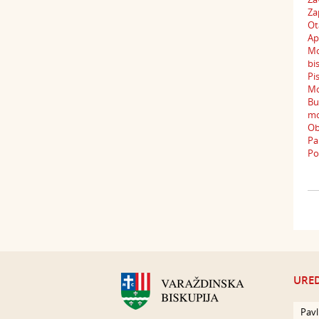
Za
Ot
Ap
Mo
bi
Pi
Mo
Bu
mo
Ob
Pa
Po
URED
Pavl