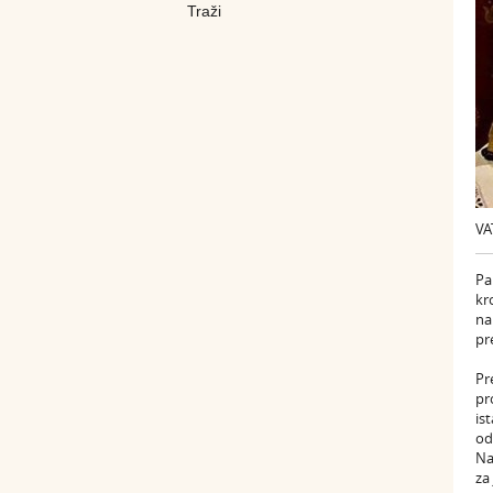
VA
Pa
kr
na
pr
Pr
pr
is
od
Na
za