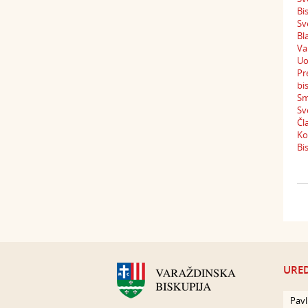
Bi
Sv
Bl
Va
Uo
Pr
bi
Sm
Sv
Čl
Ko
Bi
URED
Pavl