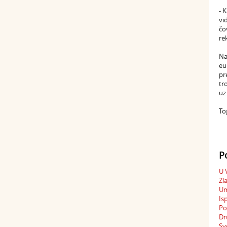
- 
vi
čo
re
Na
eu
pr
tr
uz
To
P
U 
Zl
Um
Is
Po
Dr
Sv