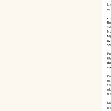
Na
us
- 
Bo
sk
Na
ta
ga
sa
Po
Bl
do
vj
Po
os
ži
ok
80
Ka
gl