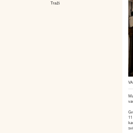
VA
Ma
va
Gv
11
ka
sv