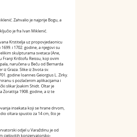
iklenić. Zahvalio je najprije Bogu, a
ljučio je fra Ivan Miklenić.
Ivana Krstitelja uz propovjedaonicu
 1699. i 1702. godine, a njegovi su
 velikim skulpturama svetaca (Ane,
 Franji Krištofu Reissu, koji ovim
a pala, naručena u Beču od Bernarda
iz Graza. Slike iz života sv.
701. godine Ioannes Geiorgius L. Zirky.
iranu s pozlaćenim aplikacijama i
ki slikar Joakim Shidt. Oltar je
 Zorattija 1908. godine, a iz te
elovanja insekata koji se hrane drvom,
dio oltara spustio za 14 cm, što je
vatorski odjel u Varaždinu je od
m cjelovitih konzervatorsko-