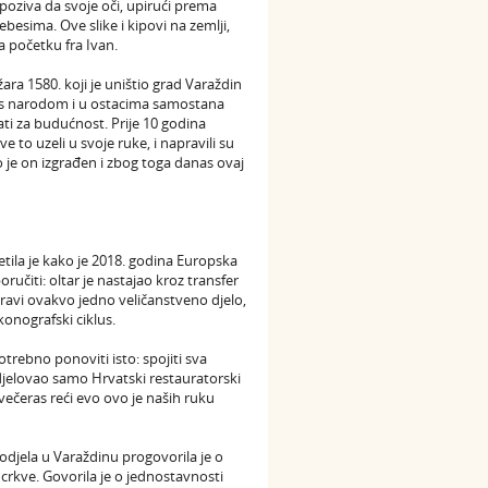
poziva da svoje oči, upirući prema
besima. Ove slike i kipovi na zemlji,
a početku fra Ivan.
ara 1580. koji je uništio grad Varaždin
li s narodom i u ostacima samostana
ti za budućnost. Prije 10 godina
ve to uzeli u svoje ruke, i napravili su
o je on izgrađen i zbog toga danas ovaj
tila je kako je 2018. godina Europska
ručiti: oltar je nastajao kroz transfer
pravi ovakvo jedno veličanstveno djelo,
ikonografski ciklus.
otrebno ponoviti isto: spojiti sva
sudjelovao samo Hrvatski restauratorski
ečeras reći evo ovo je naših ruku
 odjela u Varaždinu progovorila je o
 crkve. Govorila je o jednostavnosti