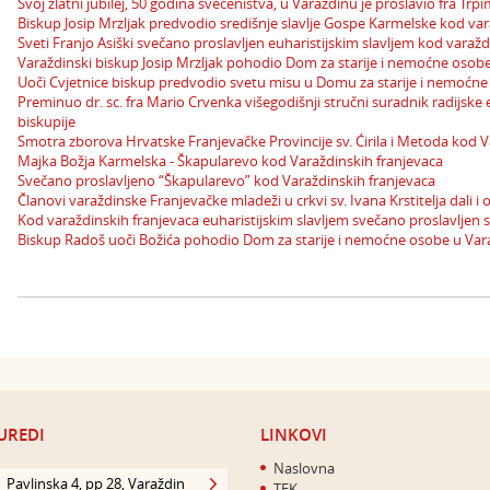
Svoj zlatni jubilej, 50 godina svećeništva, u Varaždinu je proslavio fra Trp
Biskup Josip Mrzljak predvodio središnje slavlje Gospe Karmelske kod var
Sveti Franjo Asiški svečano proslavljen euharistijskim slavljem kod varažd
Varaždinski biskup Josip Mrzljak pohodio Dom za starije i nemoćne osobe
Uoči Cvjetnice biskup predvodio svetu misu u Domu za starije i nemoćne
Preminuo dr. sc. fra Mario Crvenka višegodišnji stručni suradnik radijske
biskupije
Smotra zborova Hrvatske Franjevačke Provincije sv. Ćirila i Metoda kod V
Majka Božja Karmelska - Škapularevo kod Varaždinskih franjevaca
Svečano proslavljeno “Škapularevo” kod Varaždinskih franjevaca
Članovi varaždinske Franjevačke mladeži u crkvi sv. Ivana Krstitelja dali i
Kod varaždinskih franjevaca euharistijskim slavljem svečano proslavljen sv
Biskup Radoš uoči Božića pohodio Dom za starije i nemoćne osobe u Var
UREDI
LINKOVI
Naslovna
Pavlinska 4, pp 28, Varaždin
TEK