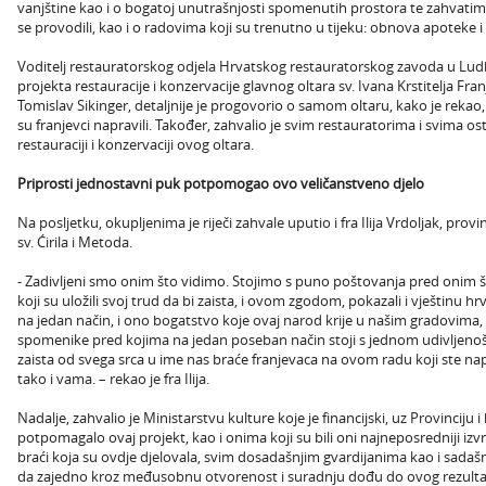
vanjštine kao i o bogatoj unutrašnjosti spomenutih prostora te zahvatim
se provodili, kao i o radovima koji su trenutno u tijeku: obnova apoteke i 
Voditelj restauratorskog odjela Hrvatskog restauratorskog zavoda u Lud
projekta restauracije i konzervacije glavnog oltara sv. Ivana Krstitelja F
Tomislav Sikinger, detaljnije je progovorio o samom oltaru, kako je rekao, 
su franjevci napravili. Također, zahvalio je svim restauratorima i svima osta
restauraciji i konzervaciji ovog oltara.
Priprosti jednostavni puk
potpomogao ovo veličanstveno djelo
Na posljetku, okupljenima je riječi zahvale uputio i fra Ilija Vrdoljak, prov
sv. Ćirila i Metoda.
- Zadivljeni smo onim što vidimo. Stojimo s puno poštovanja pred onim š
koji su uložili svoj trud da bi zaista, i ovom zgodom, pokazali i vještinu h
na jedan način, i ono bogatstvo koje ovaj narod krije u našim gradovima
spomenike pred kojima na jedan poseban način stoji s jednom udivljeno
zaista od svega srca u ime nas braće franjevaca na ovom radu koji ste nap
tako i vama. – rekao je fra Ilija.
Nadalje, zahvalio je Ministarstvu kulture koje je financijski, uz Provincij
potpomagalo ovaj projekt, kao i onima koji su bili oni najneposredniji izvrš
braći koja su ovdje djelovala, svim dosadašnjim gvardijanima kao i sadašn
da zajedno kroz međusobnu otvorenost i suradnju dođu do ovog rezulta