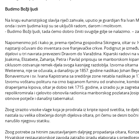
Budimo Božji ljudi
Na kraju euharistijskog slavlja riječi zahvale, uputio je gvardijan fra Ivan M
onda i svim ljudima koji su se uključili radom, darom i molitvom.
- Budimo Božji ljudi, tada ćemo dobro činiti svugdje gdje se nalazimo. – zak
Napomenimo još i kako je, prema riječima gospodina Sikingera, oltar sv. 
najstariji očuvani dio inventara ove franjevačke crkve. Podignut je između
dijelovi u tri navrata prevezeni Dravom do Varaždina. Kiparski radovi na
Joakima, Elizabete, Zaharija, Petra i Pavla) pripisuju se mariborskom kiparu
ciklusom ostvaruje remek-djela svoga kasnijeg razdoblja. Izvorna oltarn
Weiterena, nije se očuvala, a današnju je 1857. godine naslikao Johan Beyer 
Bonaventure i sv. Ivana Kapistrana sa središnje zone retabla naslikao je 1
Izvornu voštanu polituru na crno bajcanom furniru od orahovine, kombin
draperijama kipova, oltar je dobio tek 1715. godine, a izradio ju je zagrebač
repolikromirala i cjelovito obnovila radionica mariborskog pozlatara Josipa
obnove potječe i današnji tabernakul.
Zbog izrazito visoke vlage koja je prodirala iz kripte ispod svetišta, te dj
nastala su velika oštećenja donjih dijelova oltara, pri čemu se desni bočni 
narušilo njegovu statiku.
Zbog potrebe za hitnim zaustavljanjem daljnjeg propadanja oltara, Konzer
Hrvatskog restauratorskog zavoda zatražio izradu elaborata s prijedlogo