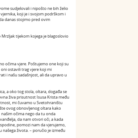
ome sudjelovali i nipošto ne bih želio
jernika, koji je i svojom podrškom i
a danas stojimo pred ovim
ip Mrzljak tijekom kojega je blagoslovio
amo očima vjere. Poštujemo one koji su
 oni ostavili trag vjere koji mi
i i našu sadašnjost, ali da upravo u
ca, a oko tog stola, oltara, događa se
novna živa prisutnost Isusa Krista među
sutnost, mi čuvamo u Svetohraništu
šte ovog obnovljenog oltara kako
mo našim očima nego da tu onda
evanđelja, da nam otvori oči, a kada
 Gospodine, pomozi nam da vjerujemo,
našega života. – poručio je između