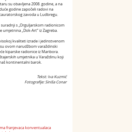
taru su obavljena 2008. godine, a na
iduće godine započeli radovi na
estauratorskog zavoda u Ludbregu.
 u suradnji s „Orguljarskom radionicom
nje umjetnina „Dok-Art“ iz Zagreba.
sokoj kvaliteti izrade i jedinstvenom
i da su ovom narudžbom varaždinski
eće kiparske radionice iz Maribora.
tajerskih umjetnika u Varaždinu koji
 naš kontinentalni barok.
Tekst: Iva Kuzmić
Fotografije: Siniša Conar
nima franjevaca konventualaca