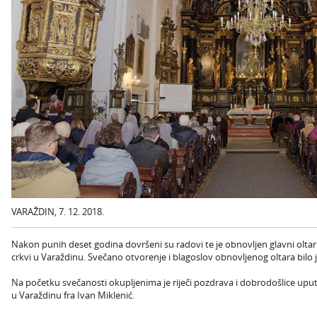
VARAŽDIN, 7. 12. 2018.
Nakon punih deset godina dovršeni su radovi te je obnovljen glavni oltar s
crkvi u Varaždinu. Svečano otvorenje i blagoslov obnovljenog oltara bilo j
Na početku svečanosti okupljenima je riječi pozdrava i dobrodošlice up
u Varaždinu fra Ivan Miklenić.