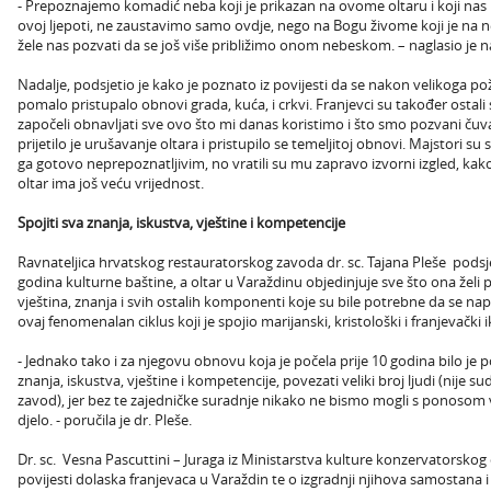
- Prepoznajemo komadić neba koji je prikazan na ovome oltaru i koji nas 
ovoj ljepoti, ne zaustavimo samo ovdje, nego na Bogu živome koji je na ne
žele nas pozvati da se još više približimo onom nebeskom. – naglasio je n
Nadalje, podsjetio je kako je poznato iz povijesti da se nakon velikoga pož
pomalo pristupalo obnovi grada, kuća, i crkvi. Franjevci su također osta
započeli obnavljati sve ovo što mi danas koristimo i što smo pozvani čuva
prijetilo je urušavanje oltara i pristupilo se temeljitoj obnovi. Majstori su s
ga gotovo neprepoznatljivim, no vratili su mu zapravo izvorni izgled, kak
oltar ima još veću vrijednost.
Spojiti sva znanja, iskustva, vještine i kompetencije
Ravnateljica hrvatskog restauratorskog zavoda dr. sc. Tajana Pleše podsje
godina kulturne baštine, a oltar u Varaždinu objedinjuje sve što ona želi po
vještina, znanja i svih ostalih komponenti koje su bile potrebne da se na
ovaj fenomenalan ciklus koji je spojio marijanski, kristološki i franjevački 
- Jednako tako i za njegovu obnovu koja je počela prije 10 godina bilo je p
znanja, iskustva, vještine i kompetencije, povezati veliki broj ljudi (nije 
zavod), jer bez te zajedničke suradnje nikako ne bismo mogli s ponosom v
djelo. - poručila je dr. Pleše.
Dr. sc. Vesna Pascuttini – Juraga iz Ministarstva kulture konzervatorskog
povijesti dolaska franjevaca u Varaždin te o izgradnji njihova samostana i