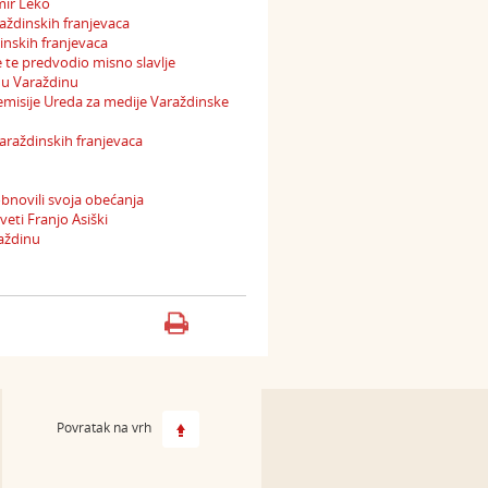
imir Leko
aždinskih franjevaca
inskih franjevaca
 te predvodio misno slavlje
 u Varaždinu
 emisije Ureda za medije Varaždinske
araždinskih franjevaca
 obnovili svoja obećanja
eti Franjo Asiški
aždinu
Povratak na vrh