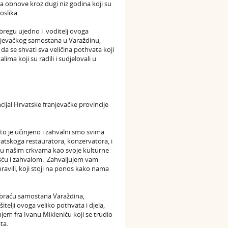
a obnove kroz dugi niz godina koji su
oslika.
bregu ujedno i voditelj ovoga
ranjevačkog samostana u Varaždinu,
da se shvati sva veličina pothvata koji
lima koji su radili i sudjelovali u
incijal Hrvatske franjevačke provincije
to je učinjeno i zahvalni smo svima
rvatskoga restauratora, konzervatora, i
, u našim crkvama kao svoje kulturne
šću i zahvalom. Zahvaljujem vam
ravili, koji stoji na ponos kako nama
u i braću samostana Varaždina,
itelji ovoga veliko pothvata i djela,
jem fra Ivanu Mikleniću koji se trudio
ta.