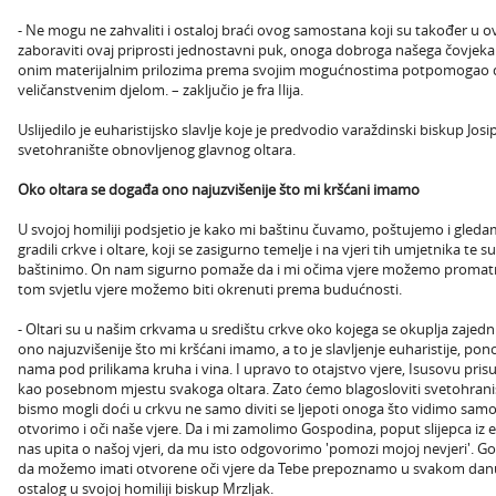
- Ne mogu ne zahvaliti i ostaloj braći ovog samostana koji su također u ov
zaboraviti ovaj priprosti jednostavni puk, onoga dobroga našega čovjeka v
onim materijalnim prilozima prema svojim mogućnostima potpomogao d
veličanstvenim djelom. – zaključio je fra Ilija.
Uslijedilo je euharistijsko slavlje koje je predvodio varaždinski biskup Jos
svetohranište obnovljenog glavnog oltara.
Oko oltara se događa ono najuzvišenije što mi kršćani imamo
U svojoj homiliji podsjetio je kako mi baštinu čuvamo, poštujemo i gled
gradili crkve i oltare, koji se zasigurno temelje i na vjeri tih umjetnika te su
baštinimo. On nam sigurno pomaže da i mi očima vjere možemo promatrat
tom svjetlu vjere možemo biti okrenuti prema budućnosti.
- Oltari su u našim crkvama u središtu crkve oko kojega se okuplja zajedni
ono najuzvišenije što mi kršćani imamo, a to je slavljenje euharistije, po
nama pod prilikama kruha i vina. I upravo to otajstvo vjere, Isusovu pri
kao posebnom mjestu svakoga oltara. Zato ćemo blagosloviti svetohrani
bismo mogli doći u crkvu ne samo diviti se ljepoti onoga što vidimo sa
otvorimo i oči naše vjere. Da i mi zamolimo Gospodina, poput slijepca iz 
nas upita o našoj vjeri, da mu isto odgovorimo 'pomozi mojoj nevjeri'.
da možemo imati otvorene oči vjere da Tebe prepoznamo u svakom danu 
ostalog u svojoj homiliji biskup Mrzljak.