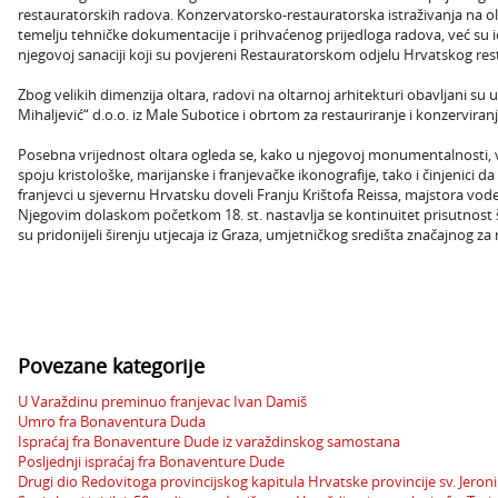
restauratorskih radova. Konzervatorsko-restauratorska istraživanja na ol
temelju tehničke dokumentacije i prihvaćenog prijedloga radova, već su 
njegovoj sanaciji koji su povjereni Restauratorskom odjelu Hrvatskog r
Zbog velikih dimenzija oltara, radovi na oltarnoj arhitekturi obavljani su
Mihaljević“ d.o.o. iz Male Subotice i obrtom za restauriranje i konzervira
Posebna vrijednost oltara ogleda se, kako u njegovoj monumentalnosti, vi
spoju kristološke, marijanske i franjevačke ikonografije, tako i činjenic
franjevci u sjevernu Hrvatsku doveli Franju Krištofa Reissa, majstora vod
Njegovim dolaskom početkom 18. st. nastavlja se kontinuitet prisutnost š
su pridonijeli širenju utjecaja iz Graza, umjetničkog središta značajnog za
Povezane kategorije
U Varaždinu preminuo franjevac Ivan Damiš
Umro fra Bonaventura Duda
Ispraćaj fra Bonaventure Dude iz varaždinskog samostana
Posljednji ispraćaj fra Bonaventure Dude
Drugi dio Redovitoga provincijskog kapitula Hrvatske provincije sv. Jero