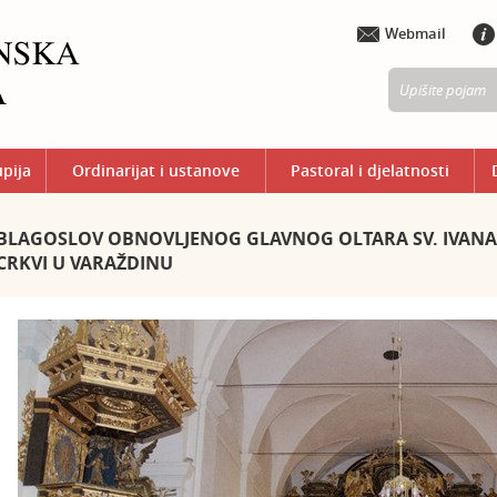
Webmail
upija
Ordinarijat i ustanove
Pastoral i djelatnosti
BLAGOSLOV OBNOVLJENOG GLAVNOG OLTARA SV. IVANA 
CRKVI U VARAŽDINU