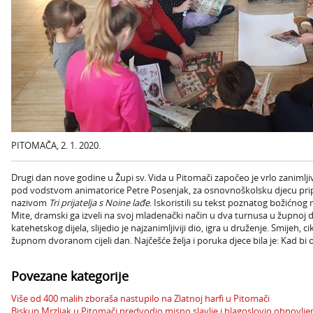
PITOMAČA, 2. 1. 2020.
Drugi dan nove godine u Župi sv. Vida u Pitomači započeo je vrlo zanimlji
pod vodstvom animatorice Petre Posenjak, za osnovnoškolsku djecu pripre
nazivom
Tri prijatelja s Noine lađe
. Iskoristili su tekst poznatog božićno
Mite, dramski ga izveli na svoj mladenački način u dva turnusa u župnoj 
katehetskog dijela, slijedio je najzanimljiviji dio, igra u druženje. Smijeh, cik
župnom dvoranom cijeli dan. Najčešće želja i poruka djece bila je: Kad bi 
Povezane kategorije
Više od 400 malih zboraša nastupilo na Zlatnoj harfi u Pitomači
Biskup Mrzljak u Pitomači predvodio misno slavlje i blagoslovio obnovlj