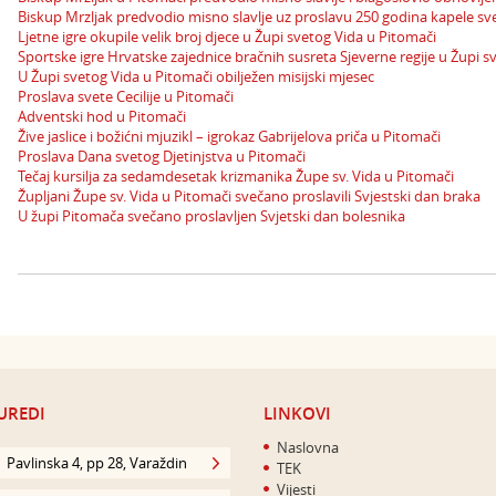
Biskup Mrzljak predvodio misno slavlje uz proslavu 250 godina kapele sve
Ljetne igre okupile velik broj djece u Župi svetog Vida u Pitomači
Sportske igre Hrvatske zajednice bračnih susreta Sjeverne regije u Župi s
U Župi svetog Vida u Pitomači obilježen misijski mjesec
Proslava svete Cecilije u Pitomači
Adventski hod u Pitomači
Žive jaslice i božićni mjuzikl – igrokaz Gabrijelova priča u Pitomači
Proslava Dana svetog Djetinjstva u Pitomači
Tečaj kursilja za sedamdesetak krizmanika Župe sv. Vida u Pitomači
Župljani Župe sv. Vida u Pitomači svečano proslavili Svjestski dan braka
U župi Pitomača svečano proslavljen Svjetski dan bolesnika
UREDI
LINKOVI
Naslovna
Pavlinska 4, pp 28, Varaždin
TEK
Vijesti