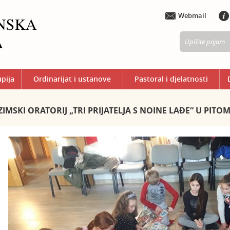
Webmail
upija
Ordinarijat i ustanove
Pastoral i djelatnosti
ZIMSKI ORATORIJ „TRI PRIJATELJA S NOINE LAĐE“ U PITO