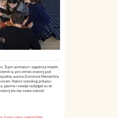
vo. Župni animatori i zajednica mladih,
mili su prvi zimski oratorij pod
g mjuzikla, autora Zvonimira Klemenčića
dvorani. Nakon scenskog prikaza i
a, pjesma i veselje razlijegali su se
oratorij bio bar svake subote!
enu župnu crkvu svetog Vida