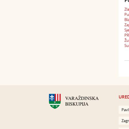
P
Zl
Pu
Bl
Za
Sj
PR
Žu
Su
URED
Pavl
Zagr