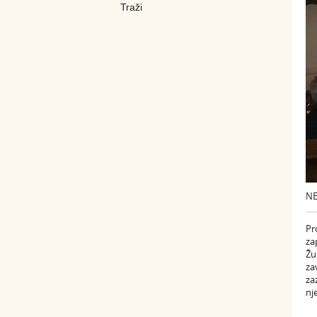
NE
Pr
za
Žu
za
za
nj