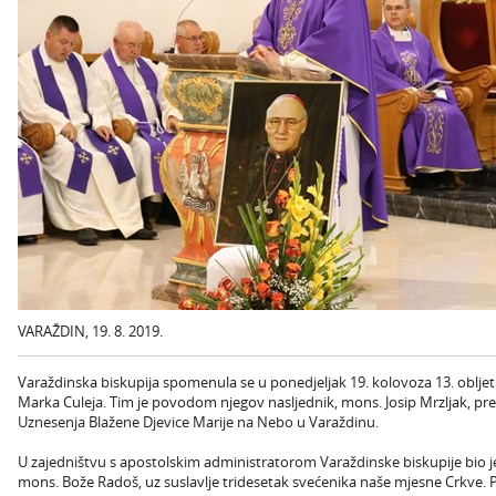
VARAŽDIN, 19. 8. 2019.
Varaždinska biskupija spomenula se u ponedjeljak 19. kolovoza 13. oblje
Marka Culeja. Tim je povodom njegov nasljednik, mons. Josip Mrzljak, pr
Uznesenja Blažene Djevice Marije na Nebo u Varaždinu.
U zajedništvu s apostolskim administratorom Varaždinske biskupije bio j
mons. Bože Radoš, uz suslavlje tridesetak svećenika naše mjesne Crkve. Po