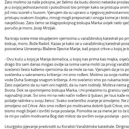
Zato molimo za naše pokojne, jer želimo da budu dionici nebeske proslave
je u svojoj jednostavnosti i pobožnosti bio primjer kako se pristupa onima k
još nisu susreli s Isusom. Vjerujem da su upravo u njegovoj jednostavnosti
pristupu svakom čovjeku, mnogi mogli prepoznati i onoga kome je i bisk
navješćivao. Zato ćemo se blagopokojnog biskupa Marka uvijek rado sjećati,
poručio je mons. Josip Mrzljak.
Na kraju svete mise okupljenim vjernicima u varaždinskoj katedrali po p
biskup, mons. Bože Radoš. Kazao je kako se u varaždinskoj katedrali pose
posvećena Uznesenju Blažene Djevice Marije, baš poput crkve u kojoj je b
- Ovu kuću u kojoj je Marija domaćica, u kojoj nas prima kao majka, osje
drago što sam danas mogao ovdje sa svima vama moliti za prvog varaždi
svećenici često kažemo vjernicima da se mole za nas. Vjerujem da je to
svećenika u sakramentu krštenja i mi smo rođeni. Molimo za svoje roditelje, 
vode Duha Svetoga snagom krštenja. A mi svećenici smo po rukama bisk
Zato osjećamo da su nam oni najbliži, da su nam roditelji. Molitva nema 
života. Dok se spominjemo biskupa Marka, i mi prelazimo tu granicu vječnos
najsnažniji znak. Svi smo mi na neki način rođeni iz ljubavi, jer Isus kaž
pošalje radnike u svoju žetvu’. Svako svećeničko zvanje je izmoljeno. Ne
izmoljeno od Crkve. Ako smo rođeni po molitvama dobrih ljudi Crkve, on
bismo mogli živjeti i izvršiti svoje poslanje. Pomolite se za mene jer to će bi
će mi po vašim molitvama Bog dati milost da izvršim svoje poslanje - po
Liturgijsko pjevanje predvodili su Koralisti Varaždinske katedrale. Dirigirao