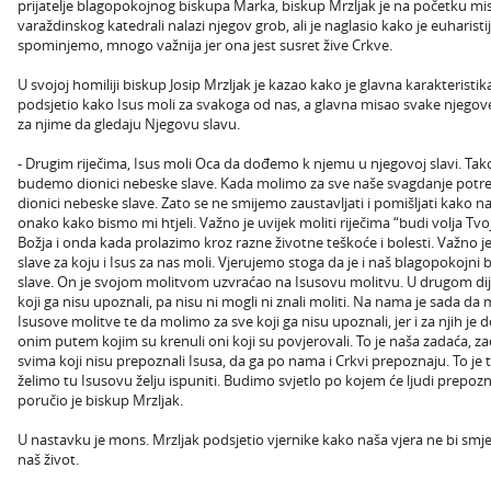
prijatelje blagopokojnog biskupa Marka, biskup Mrzljak je na početku mis
varaždinskog katedrali nalazi njegov grob, ali je naglasio kako je euharis
spominjemo, mnogo važnija jer ona jest susret žive Crkve.
U svojoj homiliji biskup Josip Mrzljak je kazao kako je glavna karakteristi
podsjetio kako Isus moli za svakoga od nas, a glavna misao svake njegove
za njime da gledaju Njegovu slavu.
- Drugim riječima, Isus moli Oca da dođemo k njemu u njegovoj slavi. Tako 
budemo dionici nebeske slave. Kada molimo za sve naše svagdanje potr
dionici nebeske slave. Zato se ne smijemo zaustavljati i pomišljati kako n
onako kako bismo mi htjeli. Važno je uvijek moliti riječima “budi volja Tv
Božja i onda kada prolazimo kroz razne životne teškoće i bolesti. Važno
slave za koju i Isus za nas moli. Vjerujemo stoga da je i naš blagopokoj
slave. On je svojom molitvom uzvraćao na Isusovu molitvu. U drugom dij
koji ga nisu upoznali, pa nisu ni mogli ni znali moliti. Na nama je sada d
Isusove molitve te da molimo za sve koji ga nisu upoznali, jer i za njih je d
onim putem kojim su krenuli oni koji su povjerovali. To je naša zadaća, z
svima koji nisu prepoznali Isusa, da ga po nama i Crkvi prepoznaju. To je 
želimo tu Isusovu želju ispuniti. Budimo svjetlo po kojem će ljudi prepo
poručio je biskup Mrzljak.
U nastavku je mons. Mrzljak podsjetio vjernike kako naša vjera ne bi smjeli
naš život.