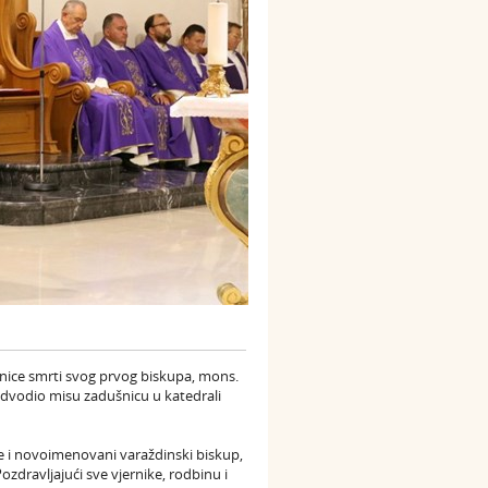
tnice smrti svog prvog biskupa, mons.
edvodio misu zadušnicu u katedrali
e i novoimenovani varaždinski biskup,
zdravljajući sve vjernike, rodbinu i