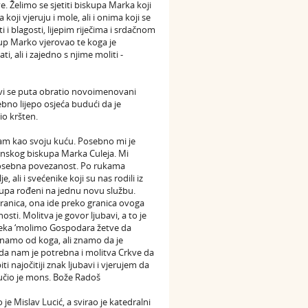
. Želimo se sjetiti biskupa Marka koji
oji vjeruju i mole, ali i onima koji se
 i blagosti, lijepim riječima i srdačnom
up Marko vjerovao te koga je
 ali i zajedno s njime moliti -
rvi se puta obratio novoimenovani
bno lijepo osjeća budući da je
io kršten.
ćam kao svoju kuću. Posebno mi je
nskog biskupa Marka Culeja. Mi
 posebna povezanost. Po rukama
ali i svećenike koji su nas rodili iz
upa rođeni na jednu novu službu.
granica, ona ide preko granica ovoga
ti. Molitva je govor ljubavi, a to je
e neka ‘molimo Gospodara žetve da
 znamo od koga, ali znamo da je
da nam je potrebna i molitva Crkve da
ti najočitiji znak ljubavi i vjerujem da
ručio je mons. Bože Radoš
 je Mislav Lucić, a svirao je katedralni