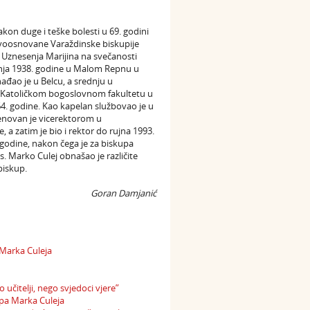
on duge i teške bolesti u 69. godini
novoosnovane Varaždinske biskupije
i Uznesenja Marijina na svečanosti
ečnja 1938. godine u Malom Repnu u
ađao je u Belcu, a srednju u
e na Katoličkom bogoslovnom fakultetu u
4. godine. Kao kapelan službovao je u
menovan je vicerektorom u
 a zatim je bio i rektor do rujna 1993.
godine, nakon čega je za biskupa
s. Marko Culej obnašao je različite
biskup.
Goran Damjanić
 Marka Culeja
 učitelji, nego svjedoci vjere”
upa Marka Culeja