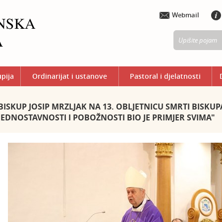
Webmail
upija
Ordinarijat i ustanove
Pastoral i djelatnosti
BISKUP JOSIP MRZLJAK NA 13. OBLJETNICU SMRTI BISKUP
JEDNOSTAVNOSTI I POBOŽNOSTI BIO JE PRIMJER SVIMA"