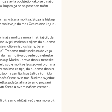
nog slavlja podsjetio kako se u našoj
tija, kojom ga se na poseban način
ka nas kršćana molitva. Stoga je biskup
 molitve je da moli Oca za one koji idu
i naša molitva mora imati taj cilj; da
ebe uvijek molimo s ciljem da budemo
aše molitve nisu uslišane, barem
oja”. Trebamo moliti neka bude volja
 je da nas molitva dovede do nebeske
ni biskup Marko upravo dionik nebeske
elu svoje molitve Isus govori o onima
a mi molimo za njih, da budemo dionici
ošao na zemlju. Isus želi da i oni idu
adaća Crkve, svih nas. Budimo svjedoci
teška zadaća, ali na to smo pozvani i
znati Krista u ovom našem vremenu -
 biti samo običaji, već vjera mora biti