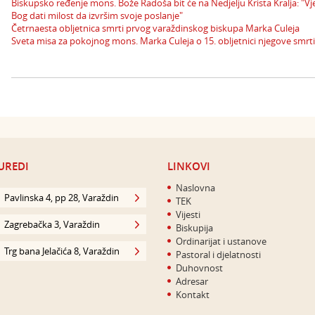
Biskupsko ređenje mons. Bože Radoša bit će na Nedjelju Krista Kralja: "
Bog dati milost da izvršim svoje poslanje"
Četrnaesta obljetnica smrti prvog varaždinskog biskupa Marka Culeja
Sveta misa za pokojnog mons. Marka Culeja o 15. obljetnici njegove smrti
UREDI
LINKOVI
Naslovna
Pavlinska 4, pp 28, Varaždin
TEK
Vijesti
Zagrebačka 3, Varaždin
Biskupija
Ordinarijat i ustanove
Trg bana Jelačića 8, Varaždin
Pastoral i djelatnosti
Duhovnost
Adresar
Kontakt