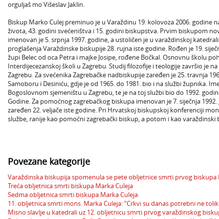
orguljaš mo Višeslav Jaklin.
Biskup Marko Culej preminuo je u Varaždinu 19. kolovoza 2006. godine nak
života, 43. godini svećeništva i 15. godini biskupstva. Prvim biskupom 
imenovan je 5. srpnja 1997. godine, a ustoličen je u varaždinskoj katedral
proglašenja Varaždinske biskupije 28. rujna iste godine. Rođen je 19. sij
župi Belec od oca Petra i majke Josipe, rođene Bočkal. Osnovnu školu poh
Interdijecezanskoj školi u Zagrebu. Studij filozofije i teologije završio j
Zagrebu. Za svećenika Zagrebačke nadbiskupije zaređen je 25. travnja 196
Samoboru i Desiniću, gdje je od 1965. do 1981. bio i na službi župnika. I
Bogoslovnom sjemeništu u Zagrebu, te je na toj službi bio do 1992. godine,
Godine. Za pomoćnog zagrebačkog biskupa imenovan je 7. siječnja 1992. 
zaređen 22. veljače iste godine. Pri Hrvatskoj biskupskoj konferenciji mon
službe, ranije kao pomoćni zagrebački biskup, a potom i kao varaždinski 
Povezane kategorije
Varaždinska biskupija spomenula se pete obljetnice smrti prvog biskupa
Treća obljetnica smrti biskupa Marka Culeja
Sedma obljetnica smrti biskupa Marka Culeja
11. obljetnica smrti mons. Marka Culeja: “Crkvi su danas potrebni ne toliko
Misno slavlje u katedrali uz 12. obljetnicu smrti prvog varaždinskog bisk