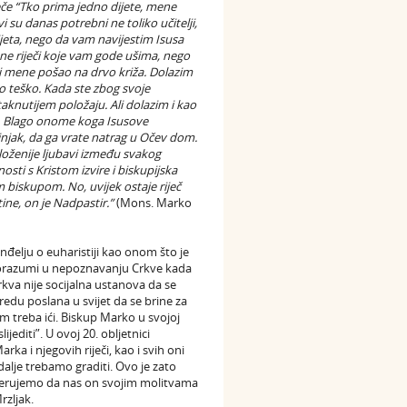
eče “Tko prima jedno dijete, mene
i su danas potrebni ne toliko učitelji,
eta, nego da vam navijestim Isusa
ne riječi koje vam gode ušima, nego
adi mene pošao na drvo križa. Dolazim
ilo teško. Kada ste zbog svoje
taknutijem položaju. Ali dolazim i kao
ali. Blago onome koga Isusove
njak, da ga vrate natrag u Očev dom.
aloženije ljubavi između svakog
nosti s Kristom izvire i biskupijska
m biskupom. No, uvijek ostaje riječ
tine, on je Nadpastir.”
(Mons. Marko
nđelju o euharistiji kao onom što je
sporazumi u nepoznavanju Crkve kada
Crkva nije socijalna ustanova da se
edu poslana u svijet da se brine za
m treba ići. Biskup Marko u svojoj
ijediti”. U ovoj 20. obljetnici
a i njegovih riječi, kao i svih oni
 dalje trebamo graditi. Ovo je zato
vjerujemo da nas on svojim molitvama
rzljak.