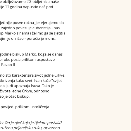
e obilježavamo 20. obljetnicu naše
ije 11 godina napustio naš prvi
ječ nije posve točna, jer vjerujemo da
zajedno povezuje euharistija - nas,
Marko s nama i želimo ga se sjetiti i
ojim je on išao - poručio je mons.
. godine biskup Marko, koga se danas
 ruke posla prilikom uspostave
 Pavao II.
ono što karakterizira život jedne Crkve.
tkrivenja kako sveti Ivan kaže “svijet
da ljudi upoznaju Isusa. Tako je
 života jedne Crkve, odnosno
zao je otac biskup.
povijedi prilikom ustoličenja
er On je riječ koja je tijelom postala?
pruženu prijateljsku ruku, otvoreno