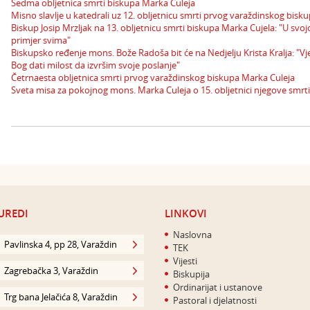
Sedma obljetnica smrti biskupa Marka Culeja
Misno slavlje u katedrali uz 12. obljetnicu smrti prvog varaždinskog bisk
Biskup Josip Mrzljak na 13. obljetnicu smrti biskupa Marka Cujela: "U svoj
primjer svima"
Biskupsko ređenje mons. Bože Radoša bit će na Nedjelju Krista Kralja: "
Bog dati milost da izvršim svoje poslanje"
Četrnaesta obljetnica smrti prvog varaždinskog biskupa Marka Culeja
Sveta misa za pokojnog mons. Marka Culeja o 15. obljetnici njegove smrti
UREDI
LINKOVI
Naslovna
Pavlinska 4, pp 28, Varaždin
TEK
Vijesti
Zagrebačka 3, Varaždin
Biskupija
Ordinarijat i ustanove
Trg bana Jelačića 8, Varaždin
Pastoral i djelatnosti