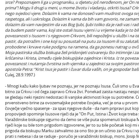
srce? Prepoznajem li ga u prognaniku, u djetetu još nerođenom, jer On r
prima”! Mogu li drugi u meni, u mome životu i vladanju, otkriti Isusa? Crkv
nego svjedoci vjere. Dolazim k vama ne donoseći vam mudrost ovoga svij
raspetoga, ali i uskrsloga. Dolazim k vama da bih vam govorio, ne zamam
dolazim da vam navijestim da vas Bog ljubi, ljubi toliko da je radi vas i r
da budem pastir vama, koji ste ostali Isusu vjerni i u vrijeme kada je to b
povezanosti s Isusom i s njegovom Crkvom, bili nepoželjni u službi i na is
pastir, da potražim i one koji su posustali na putu za Isusom ili su zalut
probodene i krvave ruke podignu na ramena, da ga ponesu natrag u ovči
Moja pastirska služba biskupa želi pridonijeti ostvarenju što intimnije i z
kršćanina i Krista, između cijele biskupijske zajednice i Krista. Iz te poveza
povezanost i nutarnja čvrstina svih vjernika u zajednici sa svojim pastiro
apostola Petra: “Krist Isus je pastir i čuvar duša vaših, on je gospodar baš
Culej, 28.9.1997.)
- Mnogi kažu kako ljubav ne poznaju, jer ne poznaju Isusa. Čuli smo u Eva
bitno za Crkvu i od čega zapravo Crkva živi. Ponekad zaista nastaju ne
se gledaju neki njezini nedostaci ili vanjske aktivnosti koje su potrebne. 
prvenstveno brine za ovozemaljske potrebe čovjeka, već je ona u prvom r
čovječje vječno spasenje - za spas njegove duše - da nam pripravi put koji
propovijedi spominje Isusove riječi da je “On Put, Istina i Život koje treba sl
Varaždinske biskupije sigurno da ćemo se više puta spomenuti biskupa Mark
riječi koje su bile tom prigodom izgovorene, jer to su bile početak koji mi
prigoda da biskupu Marku zahvalimo za ono što je on učinio za Crkvu i 
prati s nebesa i da se raduje - poručio je varaždinski biskup, mons. Josip M