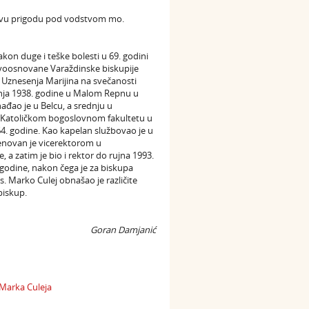
a ovu prigodu pod vodstvom mo.
on duge i teške bolesti u 69. godini
novoosnovane Varaždinske biskupije
i Uznesenja Marijina na svečanosti
ečnja 1938. godine u Malom Repnu u
ađao je u Belcu, a srednju u
e na Katoličkom bogoslovnom fakultetu u
4. godine. Kao kapelan službovao je u
menovan je vicerektorom u
 a zatim je bio i rektor do rujna 1993.
godine, nakon čega je za biskupa
s. Marko Culej obnašao je različite
biskup.
Goran Damjanić
 Marka Culeja