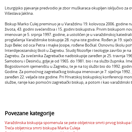
Liturgijsko pjevanje predvodio je zbor muškaraca okupljen isključivo z
Višeslava Jaklina.
Biskup Marko Culej preminuo je u Varaždinu 19. kolovoza 2006. godine nak
života, 43. godini svećeništva i 15. godini biskupstva. Prvim biskupom 
imenovan je 5. srpnja 1997. godine, a ustoličen je u varaždinskoj katedral
proglašenja Varaždinske biskupije 28. rujna iste godine. Rođen je 19. sij
župi Belec od oca Petra i majke Josipe, rođene Bočkal. Osnovnu školu poh
Interdijecezanskoj školi u Zagrebu. Studij filozofije i teologije završio j
Zagrebu. Za svećenika Zagrebačke nadbiskupije zaređen je 25. travnja 196
Samoboru i Desiniću, gdje je od 1965. do 1981. bio i na službi župnika. I
Bogoslovnom sjemeništu u Zagrebu, te je na toj službi bio do 1992. godine,
Godine. Za pomoćnog zagrebačkog biskupa imenovan je 7. siječnja 1992. 
zaređen 22. veljače iste godine. Pri Hrvatskoj biskupskoj konferenciji mon
službe, ranije kao pomoćni zagrebački biskup, a potom i kao varaždinski 
Povezane kategorije
Varaždinska biskupija spomenula se pete obljetnice smrti prvog biskupa
Treća obljetnica smrti biskupa Marka Culeja