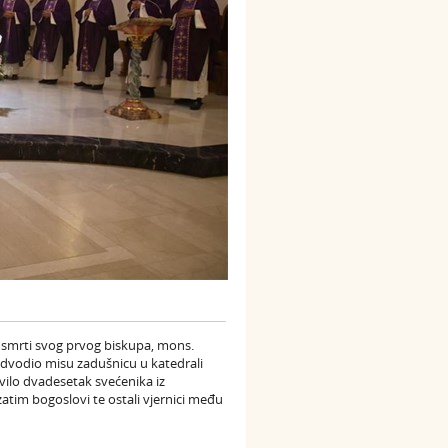
 smrti svog prvog biskupa, mons.
edvodio misu zadušnicu u katedrali
vilo dvadesetak svećenika iz
zatim bogoslovi te ostali vjernici među