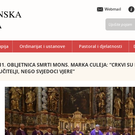
Webmail
upija
Ordinarijat i ustanove
Pastoral i djelatnosti
11. OBLJETNICA SMRTI MONS. MARKA CULEJA: “CRKVI S
UČITELJI, NEGO SVJEDOCI VJERE”