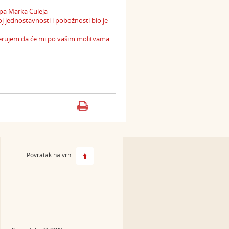
upa Marka Culeja
oj jednostavnosti i pobožnosti bio je
Vjerujem da će mi po vašim molitvama
Povratak na vrh