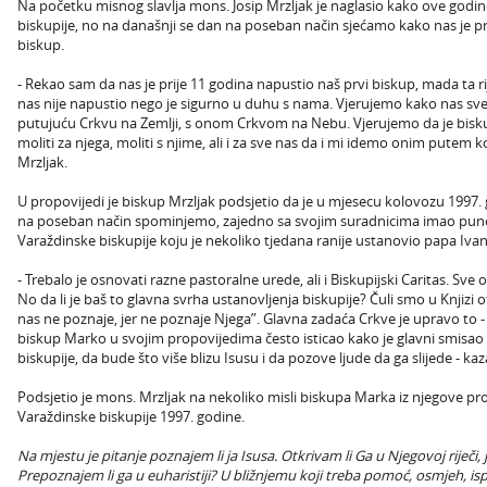
Na početku misnog slavlja mons. Josip Mrzljak je naglasio kako ove godin
biskupije, no na današnji se dan na poseban način sjećamo kako nas je pr
biskup.
- Rekao sam da nas je prije 11 godina napustio naš prvi biskup, mada ta ri
nas nije napustio nego je sigurno u duhu s nama. Vjerujemo kako nas sve 
putujuću Crkvu na Zemlji, s onom Crkvom na Nebu. Vjerujemo da je biskup 
moliti za njega, moliti s njime, ali i za sve nas da i mi idemo onim putem k
Mrzljak.
U propovijedi je biskup Mrzljak podsjetio da je u mjesecu kolovozu 1997
na poseban način spominjemo, zajedno sa svojim suradnicima imao pune
Varaždinske biskupije koju je nekoliko tjedana ranije ustanovio papa Ivan
- Trebalo je osnovati razne pastoralne urede, ali i Biskupijski Caritas. Sve 
No da li je baš to glavna svrha ustanovljenja biskupije? Čuli smo u Knjizi o
nas ne poznaje, jer ne poznaje Njega”. Glavna zadaća Crkve je upravo to - 
biskup Marko u svojim propovijedima često isticao kako je glavni smisao
biskupije, da bude što više blizu Isusu i da pozove ljude da ga slijede - ka
Podsjetio je mons. Mrzljak na nekoliko misli biskupa Marka iz njegove pro
Varaždinske biskupije 1997. godine.
Na mjestu je pitanje poznajem li ja Isusa. Otkrivam li Ga u Njegovoj riječi, j
Prepoznajem li ga u euharistiji? U bližnjemu koji treba pomoć, osmjeh, is