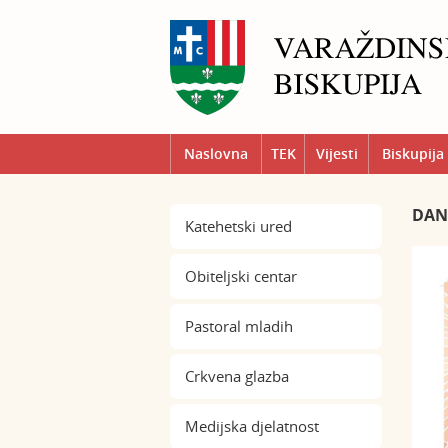
Naslovna
TEK
Vijesti
Biskupija
DAN
Katehetski ured
Obiteljski centar
Pastoral mladih
Crkvena glazba
Medijska djelatnost