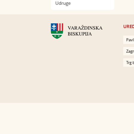
Udruge
URED
Pavl
Zagr
Trg 