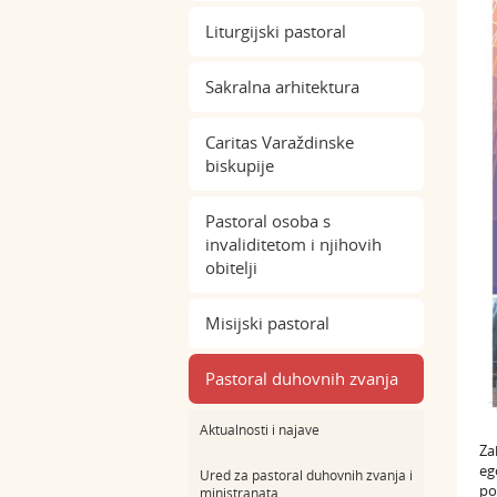
Liturgijski pastoral
Sakralna arhitektura
Caritas Varaždinske
biskupije
Pastoral osoba s
invaliditetom i njihovih
obitelji
Misijski pastoral
Pastoral duhovnih zvanja
Aktualnosti i najave
Za
eg
Ured za pastoral duhovnih zvanja i
po
ministranata