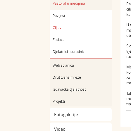
Pastoral u medijima
Pa
ci
ka
Povijest
U 
Ciljevi
mo
ob
Zadaće
S 
vj
Djelatnici i suradnici
ra
Web stranica
Mo
ko
Društvene mreže
za
mr
Izdavačka djelatnost
Ta
me
Projekti
ti
Fotogalerije
Video