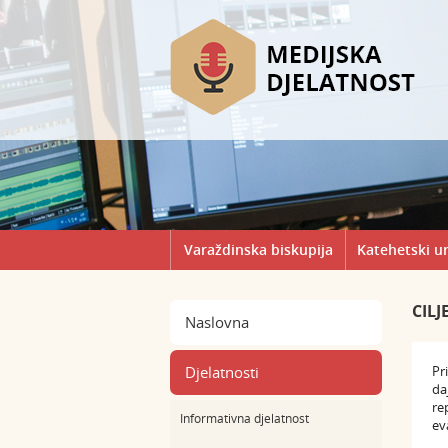
Varaždinska biskupija
Katehetski u
CILJ
Naslovna
Djelatnosti
Pr
da
re
Informativna djelatnost
ev