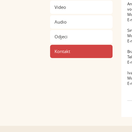
An
Video
vo
Mo
E-
Audio
Si
Mo
Odjeci
E-
Kontakt
Br
Te
E-
Iv
Mo
E-