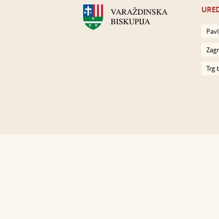
URED
Pavl
Zagr
Trg 