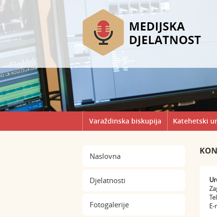
Varaždinska biskupija
Katehetski u
KON
Naslovna
Djelatnosti
Ur
Za
Te
Fotogalerije
E-