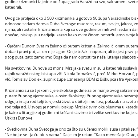
godine krizmanici iz jedne od župa grada Varaždina svoj sakrament svet
katedrali.
Ovog će proljeća oko 3 500 krizmanika u gotovo 90 župa Varaždinske bisk
odnosno sedam darova Duha Svetoga: mudrost, razum, savjet, jakost, zna
njima, ali i ostalim krizmanicima koji su ove godine primili ovih sedam d
obećao, biskup je u nedjelju kazao kako ovim činom potvrđujemo svoje k
- Ojačani Duhom Svetim želimo ići putem krštenja. Želimo ići onim putem ko
dobar i pravi put, ali on nije lagan. On je težak i naporan, ali to jest pra
s tog puta, zato zamolimo Boga da nam oprosti ta naša lutanja i slabosti -
Na svetkovinu Duhova uz mons. Mrzljaka svetu misu u katedrali suslavili 
tajnik varaždinskog biskupa vlč. Nikola Tomašević, preč. Mirko Horvatić, p
vlč. Tomislav Dodlek, župnik župe Uznesenja BDM iz Biškupca i fra Vjekosl
Krizmanici su se tijekom cijele školske godine za primanje ovog sakrament
putem župnog vjeronauka, a osim školskog i župnog vjeronauka nezamj
odgoju imaju roditelji te vjerski život u obitelji: molitva, polazak na svetu 
roditelja itd. U svojoj je homiliji biskup Mrzljak svim okupljenima u kate
je kako u liturgijskoj godini mi kršćani slavimo tri velike svetkovine koje s
Uskrs i Duhove.
- Svetkovina Duha Svetoga je ono za što su učenici molili Isusa i pitali se
“Ne bojte se - ja ću biti s vama.” Dalje im je rekao: “Kako mene šalje Otac, t