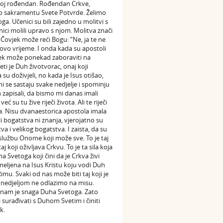
 svoj rođendan. Rođendan Crkve,
 po sakramentu Svete Potvrde. Želimo
a. Učenici su bili zajedno u molitvi s
ici molili upravo s njom. Molitva znači
Čovjek može reći Bogu: “Ne, ja te ne
usovo vrijeme. I onda kada su apostoli
ovjek može ponekad zaboraviti na
ti je Duh životvorac, onaj koji
 su doživjeli, no kada je Isus otišao,
 oni se sastaju svake nedjelje i spominju
n zapisali, da bismo mi danas imali
 su tu žive riječi života. Ali te riječi
. Nisu dvanaestorica apostola imala
li bogatstva ni znanja, vjerojatno su
a i velikog bogatstva. I zaista, da su
u službu Onome koji može sve. To je taj
j koji oživljava Crkvu. To je ta sila koja
a Svetoga koji čini da je Crkva živi
meljena na Isus Kristu koju vodi Duh
mu. Svaki od nas može biti taj koji je
i nedjeljom ne odlazimo na misu.
na nam je snaga Duha Svetoga. Zato
surađivati s Duhom Svetim i činiti
k.