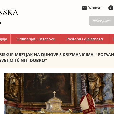
Webmail
upija
Ordinarijat i ustanove
Pastoral i djelatnosti
BISKUP MRZLJAK NA DUHOVE S KRIZMANICIMA: "POZVAN
SVETIM I ČINITI DOBRO"