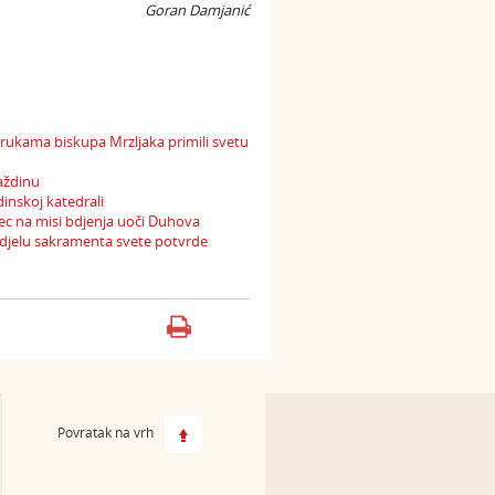
Goran Damjanić
o rukama biskupa Mrzljaka primili svetu
aždinu
inskoj katedrali
Kosec na misi bdjenja uoči Duhova
odjelu sakramenta svete potvrde
Povratak na vrh