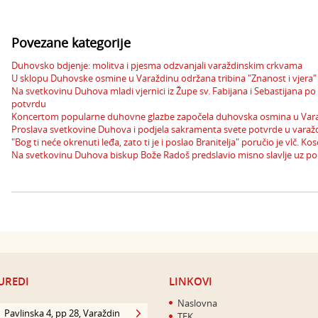
Povezane kategorije
Duhovsko bdjenje: molitva i pjesma odzvanjali varaždinskim crkvama
U sklopu Duhovske osmine u Varaždinu održana tribina "Znanost i vjera"
Na svetkovinu Duhova mladi vjernici iz Župe sv. Fabijana i Sebastijana p
potvrdu
Koncertom popularne duhovne glazbe započela duhovska osmina u Var
Proslava svetkovine Duhova i podjela sakramenta svete potvrde u varažd
"Bog ti neće okrenuti leđa, zato ti je i poslao Branitelja" poručio je vlč. 
Na svetkovinu Duhova biskup Bože Radoš predslavio misno slavlje uz p
UREDI
LINKOVI
Naslovna
Pavlinska 4, pp 28, Varaždin
TEK