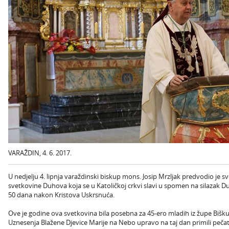
VARAŽDIN, 4. 6. 2017.
U nedjelju 4. lipnja varaždinski biskup mons. Josip Mrzljak predvodio je 
svetkovine Duhova koja se u Katoličkoj crkvi slavi u spomen na silazak 
50 dana nakon Kristova Uskrsnuća.
Ove je godine ova svetkovina bila posebna za 45-ero mladih iz župe Biškup
Uznesenja Blažene Djevice Marije na Nebo upravo na taj dan primili peč