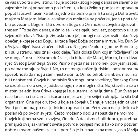
će vas uvoditi u svu istinu. I tu je početak zbog kojeg danas svi slavimo
zajednice kojoj pripadamo po krštenju, u koju želimo punije ući upravo
poput Isusovih učenika biti zajedno da bismo primili tu snagu Duha Svetog
majkom Marijom. Marija je važan dio molitelja na početku, jer su prvi učen
biti povezan s Bogom. Biti otvoren Bogu da On može u čovjeku djelovati. 
trebam!” To se čini danas, a činilo se i kroz cijelu povijest, pogotovo u Is
svjedočili rekavši “Isus je živ, uskrsnuo je”, mnogi nisu vjerovali. Tako č
obećanje koje je dao Bogu, ali tada Riječ Božja postane mrtva. No, Duh Sve
oživljava Riječ. Isusovi učenici išli su u Njegovu školu tri godine. Puno toga
bili su u strahu, nisu znali kako dalje. Tada dolazi Duh koji ih “oživljava” i
se onoga što su s Kristom doživjeli, da bi kasnije Matej, Marko, Luka i Iva
riječi Svetog Evanđelja. Sveto Pismo nije za nas samo neki povijesni zapis, već
po nama moraju zaživjeti. No, to ne mogu našim ljudskim sposobnostima
sposobnosti da mogu sami nešto učiniti. Oni su bili obični ribari, nisu ima
bili i nepismeni. Čovjek bi pomislio što mogu protiv velikog Rimskog Carstv
se uzdali samo u svoje ljudske snage, ne bi mogli ništa. No, stavili su se 
misterij zajedništva Crkve kojeg je Isus utemeljio na ljudima. Duh Sveti je ta
nas danas na tisućama i tisućama mjesta diljem svijeta okuplja. Ta sila Duh
organizam. Ona nije društvo u koje se čovjek učlanjuje, već zajednica ute
Sveti po ljudima, po nasljednicima apostola, po Petrovom nasljedniku u Ri
poslan ići po ovom svijetu. Često možemo doći u napast da ne molimo il
Čovjek koji nema svoju savjest, čini zlo. A da bismo činili dobro, potreb
primajući ovaj sakrament svete potvrde, osvijestimo si kako smo pozvani 
dobro u ovom našem svijetu - poručio je krizmanicima mons. Josip Mrzlja