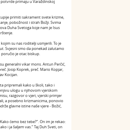
e potvrde primaju u Varaždinskoj
upije primiti sakrament svete krizme,
nje, pobožnost i strah Božji. Svima
arova Duha Svetoga koje nam je Isus
rštenje.
jim su nas roditelji usmjerili. To je
vi put. Svjesni smo da ponekad zalutamo
 poručio je otac biskup.
su generalni vikar mons. Antun Perčić,
reč. Josip Koprek, preč. Mario Kopjar,
av Kocijan.
a pripremali kako u školi, tako i
enjivu ulogu u njihovom vjerskom
misu, razgovor o vjeri, vjerski primjer
drali, a posebno krizmanicima, ponovio
adrže glavne istine naše vjere - Božić,
: “Kako ćemo bez tebe?”. On im je rekao:
ako i ja šaljem vas.” Taj Duh Sveti, on