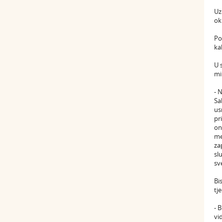
Uz
ok
Po
ka
U 
mi
- 
Sa
us
pr
on
me
za
sl
sv
Bi
tj
- 
vi