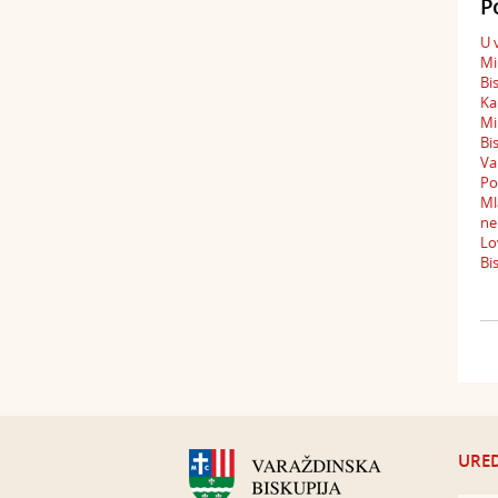
P
U 
Mi
Bi
Ka
Mi
Bi
Va
Po
Ml
ne
Lo
Bi
URED