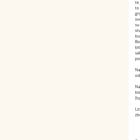
te
to
gr
sv
su
st
bu
Bo
bi
sa
po
Na
od
Na
bi
žu
Li
zb