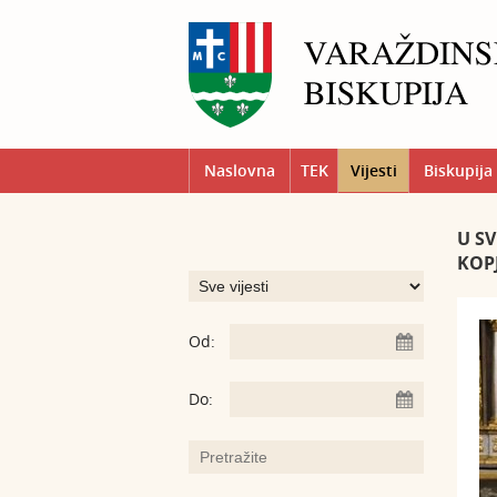
Naslovna
TEK
Vijesti
Biskupija
U S
KOPJ
Od:
Do: