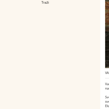
VA
Va
na
Sv
sv
El