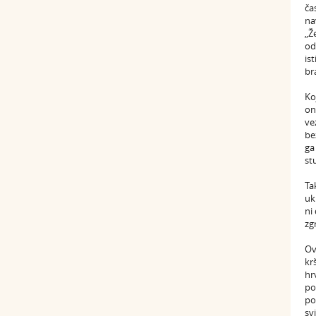
ča
na
„Ž
od
is
br
Ko
on
ve
be
ga
st
Ta
uk
ni
zg
Ov
kr
hr
po
po
sv