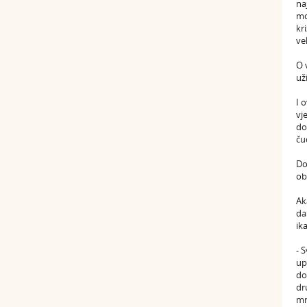
na
mo
kr
ve
O 
už
I 
vj
do
ču
Do
ob
Ak
da
ik
- 
up
do
dr
mr