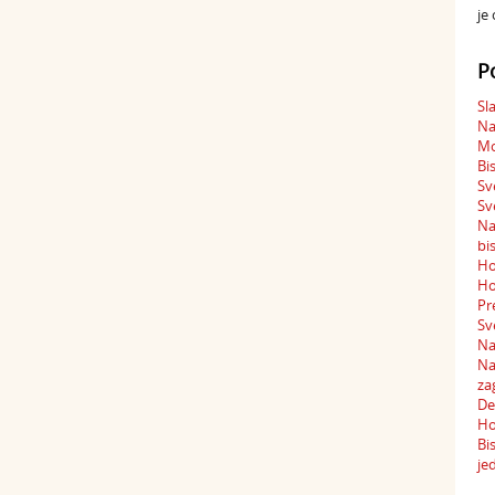
je
P
Sl
Na
Mo
Bi
Sv
Sv
Na
bi
Ho
Ho
Pr
Sv
Na
Na
za
De
Ho
Bi
je