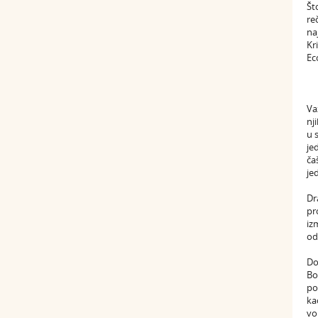
Št
re
na
Kr
Ec
Va
nj
u 
je
ča
jed
Dr
pr
iz
od
Do
Bo
po
ka
vo