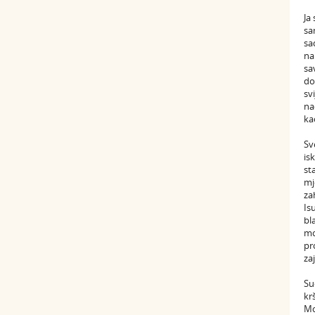
Ja
sa
sa
na
sa
do
sv
na
ka
Sv
is
st
mj
za
Is
bl
mo
pr
za
Su
kr
Mo