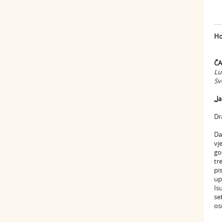
Ho
ČA
Lu
Sv
„J
Dr
Da
vj
go
tr
pi
up
Is
se
os