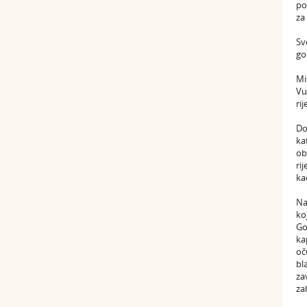
po
za
Sv
go
Mi
Vu
ri
Do
ka
ob
ri
ka
Na
ko
Go
ka
oč
bl
za
za