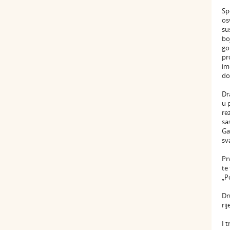
Sp
os
su
bo
go
pr
im
do
Dr
u 
re
sa
Ga
sv
Pr
te
„P
Dr
ri
I 