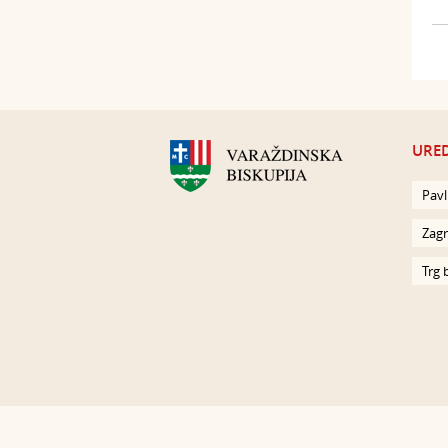
URED
Pavl
Zagr
Trg 