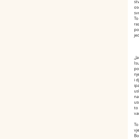
st
os
sv
To
ra
po
je
„J
Is
po
nj
i 
ip
us
na
us
to
va
To
vj
Bo