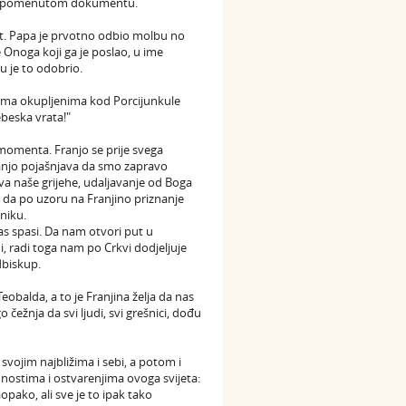
i u spomenutom dokumentu.
st. Papa je prvotno odbio molbu no
e Onoga koji ga je poslao, u ime
u je to odobrio.
icima okupljenima kod Porcijunkule
beska vrata!"
momenta. Franjo se prije svega
Franjo pojašnjava da smo zapravo
riva naše grijehe, udaljavanje od Boga
 da po uzoru na Franjino priznanje
niku.
as spasi. Da nam otvori put u
, radi toga nam po Crkvi dodjeljuje
dbiskup.
balda, a to je Franjina želja da nas
ežnja da svi ljudi, svi grešnici, dođu
svojim najbližima i sebi, a potom i
ednostima i ostvarenjima ovoga svijeta:
opako, ali sve je to ipak tako