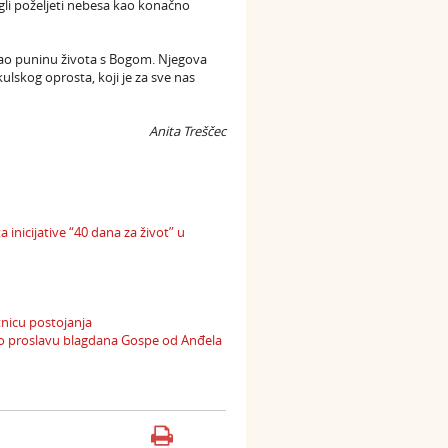
li poželjeti nebesa kao konačno
 kao puninu života s Bogom. Njegova
lskog oprosta, koji je za sve nas
Anita Treščec
nicijative “40 dana za život” u
tnicu postojanja
dio proslavu blagdana Gospe od Anđela