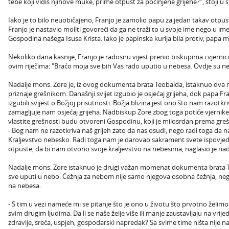
tebe koji vidiš njihove muke, prime otpust za počinjene grijehe?", stoj
Iako je to bilo neuobičajeno, Franjo je zamolio papu za jedan takav otpu
Franjo je nastavio moliti govoreći da ga ne traži to u svoje ime nego u im
Gospodina našega Isusa Krista. Iako je papinska kurija bila protiv, papa m
Nekoliko dana kasnije, Franjo je radosnu vijest prenio biskupima i vjern
ovim riječima: "Braćo moja sve bih Vas rado uputio u nebesa. Ovdje su ne
Nadalje mons. Zore je, iz ovog dokumenta brata Teobalda, istaknuo dva 
priznaje grešnikom. Današnji svijet izgubio je osjećaj grijeha, dok papa 
izgubili svijest o Božjoj prisutnosti. Božja blizina jest ono što nam razotk
zamagljuje nam osjećaj grijeha. Nadbiskup Zore zbog toga potiče vjernike
vlastite grešnosti budu otvoreni Gospodinu, koji je milosrdan prema greš
- Bog nam ne razotkriva naš grijeh zato da nas osudi, nego radi toga da n
Kraljevstvo nebesko. Radi toga nam je darovao sakrament svete ispovjedi
otpuste, da bi nam otvorio svoje kraljevstvo na nebesima, naglasio je na
Nadalje mons. Zore istaknuo je drugi važan momenat dokumenta brata Teo
sve uputi u nebo. Čežnja za nebom nije samo njegova osobna čežnja, nego č
na nebesa.
- S tim u vezi nameće mi se pitanje što je ono u životu što prvotno želimo 
svim drugim ljudima. Da li se naše želje više ili manje zaustavljaju na vrij
zdravlje, sreća, uspjeh, gospodarski napredak? Sa svime time ništa nije na