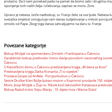
prolazno. Da li nam ponekad pada na pamet da bismo sebi i drugima mog
ispunjenje svih naših želja i očekivanja, zapitao se mons. Zore.
Upravo je nebesa, ističe nadbiskup, sv. Franjo želio za sve ljude. Nebesa
svetačka smjelost omogućuje nam danas sudjelovanje u milosti porcijunku
izmolio od Pape. Zbog toga danas zahvaljujemo na daru sv. Franje.
Povezane kategorije
Biskup Mrzljak na spomendanu Zrinskih i Frankopana u Čakovcu
Varaždinski biskup predvodio misno slavlje povodom nacionalnog susreta i
Čakovcu
U Katoličkom domu u Čakovcu predstavljena knjiga „40 dana za život“
Predstavljena knjiga Zlatka Krznarića „Ti si svjedok“
Proslava Gospe od Anđela - Porcijunkulovo u Čakovcu
Sestre Družbe Kćeri Božje ljubavi misom u Koprivnici proslavile 150. oblje
Mons. Josip Mrzljak u Župi sv. Nikole kod čakovečkih franjevaca predvo
Biskup Radoš krstio Stipu Mariju - 10. dijete Ivice i Marice Dukić