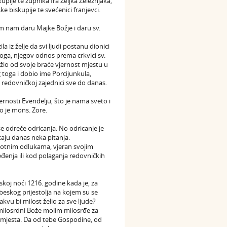
pije te župnika fra Željka Železnjaka,
 biskupije te svećenici franjevci.
om nam daru Majke Božje i daru sv.
la iz želje da svi ljudi postanu dionici
loga, njegov odnos prema crkvici sv.
ražio od svoje braće vjernost mjestu u
g toga i dobio ime Porcijunkula,
 redovničkoj zajednici sve do danas.
ernosti Evenđelju, što je nama sveto i
o je mons. Zore.
e odreče odricanja. No odricanje je
taju danas neka pitanja.
ivotnim odlukama, vjeran svojim
enja ili kod polaganja redovničkih
koj noći 1216. godine kada je, za
ebeskog prijestolja na kojem su se
akvu bi milost želio za sve ljude?
milosrdni Bože molim milosrđe za
ga mjesta. Da od tebe Gospodine, od