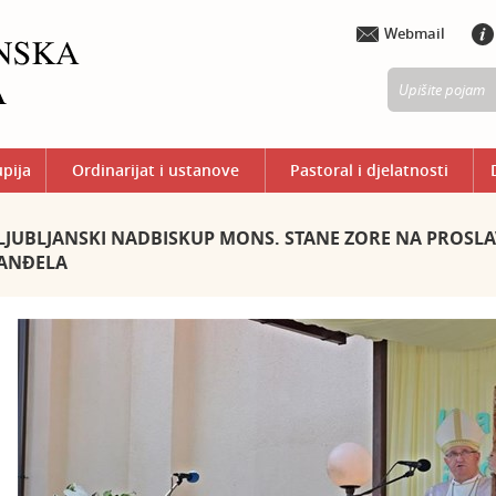
Webmail
upija
Ordinarijat i ustanove
Pastoral i djelatnosti
LJUBLJANSKI NADBISKUP MONS. STANE ZORE NA PROSL
ANĐELA