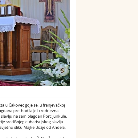
za u Čakovec gdje se, u franjevačkoj
lagdana prethodila je i trodnevna
 slavlju na sam blagdan Porcijunkule,
e središnjeg euharistijskog slavlja
 zavjetnu sliku Majke Božje od Anđela.