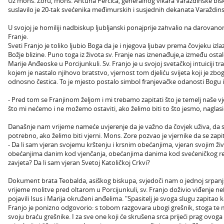
Uz mons. Zoru, mons. Antuna Perčića, generalnog vikara Varaždinske bisku
suslavilo je 20-tak svećenika međimurskih i susjednih dekanata Varaždinske
U svojoj je homiliji nadbiskup ljubljanski ponajprije zahvalio na darovan
Franje.
Sveti Franjo je toliko ljubio Boga da je i njegova ljubav prema čovjeku izlazi
Božje blizine. Puno toga iz života sv. Franje nas iznenađuje,a između osta
Marije Anđeoske u Porcijunkuli. Sv. Franjo je u svojoj svetačkoj intuiciji t
kojem je nastalo njihovo bratstvo, vjernost tom djeliću svijeta koji je zbo
odnosno čestica. To je mjesto postalo simbol franjevačke odanosti Bogu i
- Pred tom se Franjinom željom i mi trebamo zapitati što je temelj naše vj
što mi nećemo i ne možemo ostaviti, ako želimo biti to što jesmo, naglasi
Današnje nam vrijeme nameće uvjerenje da je važno da čovjek uživa, da s
potrebno, ako želimo biti vjerni. Mons. Zore pozvao je vjernike da se zapi
- Da li sam vjeran svojemu krštenju i krsnim obećanjima, vjeran svojim ž
obećanjima danim kod vjenčanja, obećanjima danima kod svećeničkog ređ
zavjeta? Da li sam vjeran Svetoj Katoličkoj Crkvi?
Dokument brata Teobalda, asiškog biskupa, svjedoči nam o jednoj srpanjs
vrijeme molitve pred oltarom u Porcijunkuli, sv. Franjo doživio viđenje n
pojavili Isus i Marija okruženi anđelima. "Spasitelj je svoga slugu zapitao k
Franjo je ponizno odgovorio: s tobom razgovara ubogi grešnik, stoga te 
svoju braću grešnike. I za sve one koji će skrušena srca prijeći prag ovo