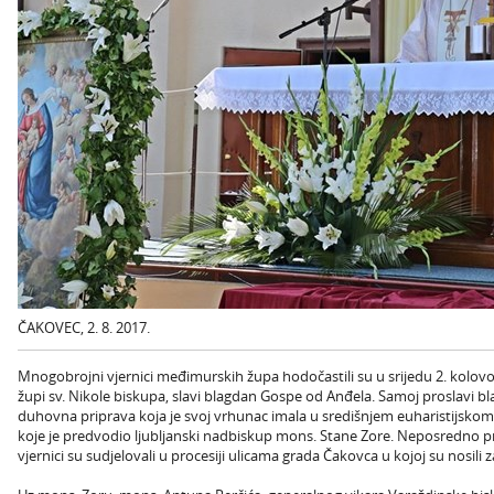
ČAKOVEC, 2. 8. 2017.
Mnogobrojni vjernici međimurskih župa hodočastili su u srijedu 2. kolovo
župi sv. Nikole biskupa, slavi blagdan Gospe od Anđela. Samoj proslavi b
duhovna priprava koja je svoj vrhunac imala u središnjem euharistijskom
koje je predvodio ljubljanski nadbiskup mons. Stane Zore. Neposredno prij
vjernici su sudjelovali u procesiji ulicama grada Čakovca u kojoj su nosili