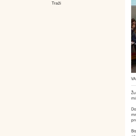
VA
Žu
mi
Do
mn
pr
Bi