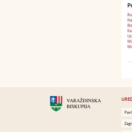
P
Ro
Na
Bi
Ka
Uz
Mi
Mo
URED
Pavl
Zagr