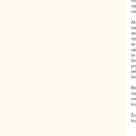
ob
nj
na
Ak
ka
de
nj
se
up
će
ži
pr
te
ži
Bi
na
on
ko
Žu
ko