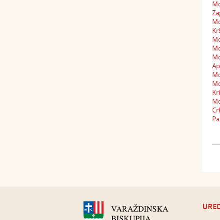
Mo
Za
Mo
Kr
Mol
Mo
Mo
Ap
Mo
Mo
Kr
Mo
Cr
Pa
URED