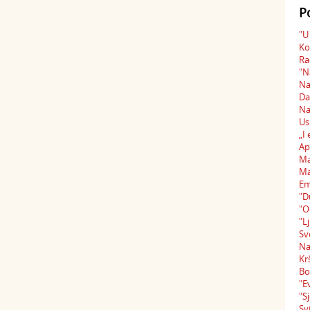
P
"U
Ko
Ra
"N
Na
Da
Na
Us
„I
Ap
Ma
Ma
Em
"D
"O
"L
Sv
Na
Kr
Bo
"E
"S
Sv