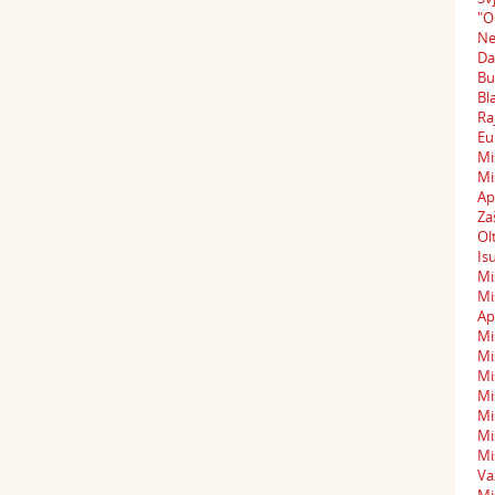
"O
Ne
Da
Bu
Bl
Ra
Eu
Mi
Mi
Ap
Za
Ol
Isu
Mi
Mi
Ap
Mis
Mi
Mi
Mi
Mi
Mi
Mi
Va