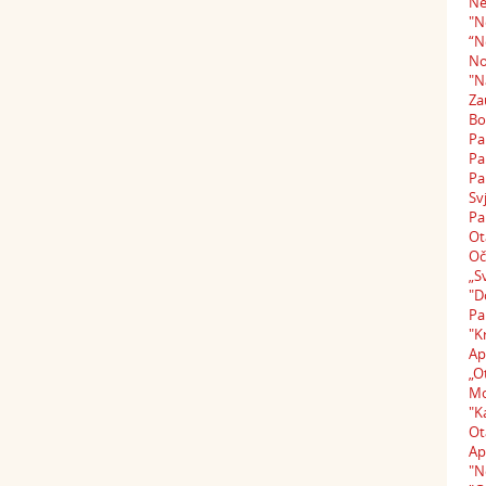
Ne
"N
“N
No
"N
Za
Bo
Pa
Pa
Pa
Sv
Pa
Ot
Oč
„S
"D
Pa
"K
Ap
„O
Mo
"K
Ot
Ap
"N