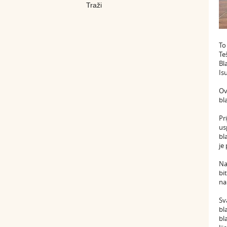
To
Te
Bl
Is
Ov
bl
Pr
us
bl
je
Na
bi
na
Sv
bl
bl