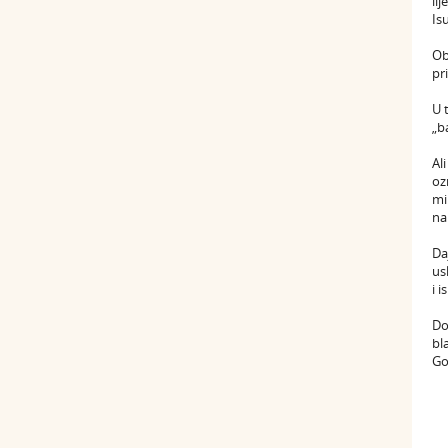
li
Is
Ob
pr
U 
„b
Al
oz
mi
na
Da
us
i 
Do
bl
Go