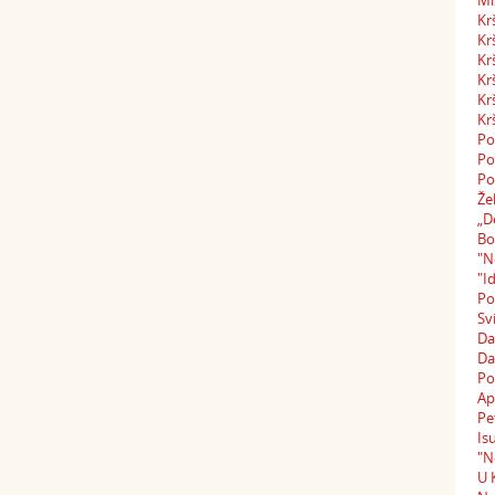
Mi
Kr
Kr
Kr
Kr
Kr
Kr
Po
Po
Po
Že
„D
Bo
"N
"I
Po
Sv
Da
Da
Po
Ap
Pe
Is
"N
U 