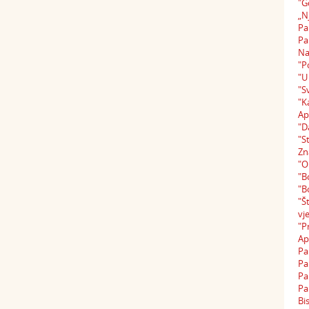
"G
„N
Pa
Pa
Na
"P
"U
"S
"K
Ap
"D
"S
Zn
"O
"B
"B
"Š
vj
"P
Ap
Pa
Pa
Pa
Pa
Bi