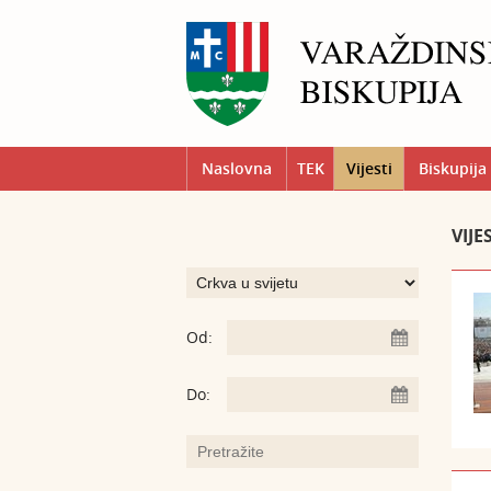
Naslovna
TEK
Vijesti
Biskupija
VIJE
Od:
Do: