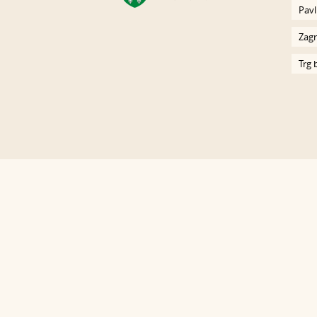
Pavl
Zagr
Trg 