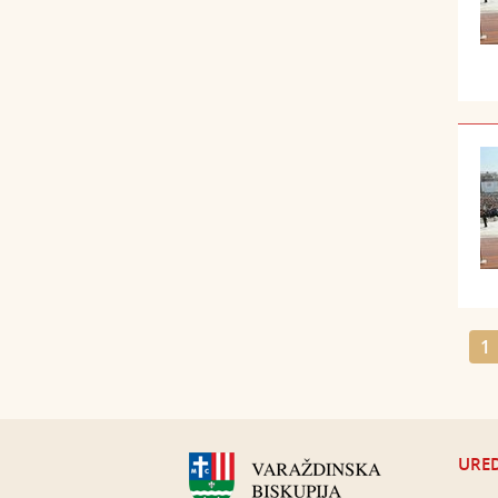
1
URED