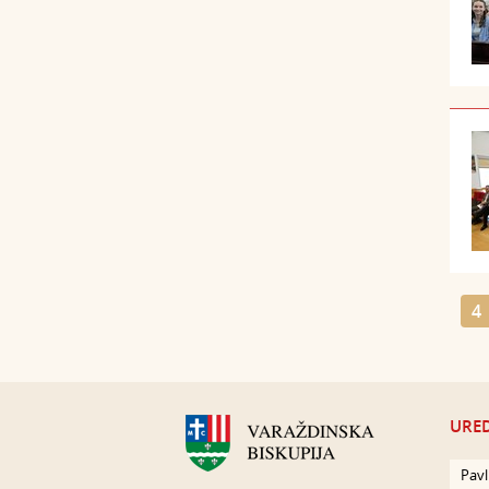
4
URED
Pavl