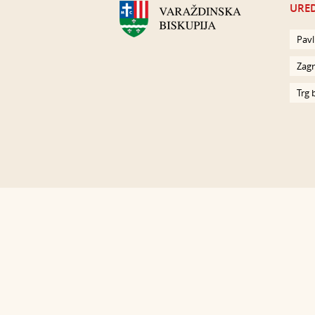
URED
Pavl
Zagr
Trg 