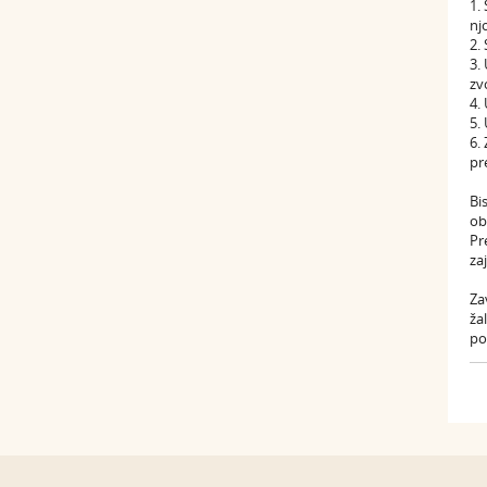
1.
nj
2.
3.
zv
4.
5.
6.
pr
Bi
ob
Pr
za
Za
ža
po