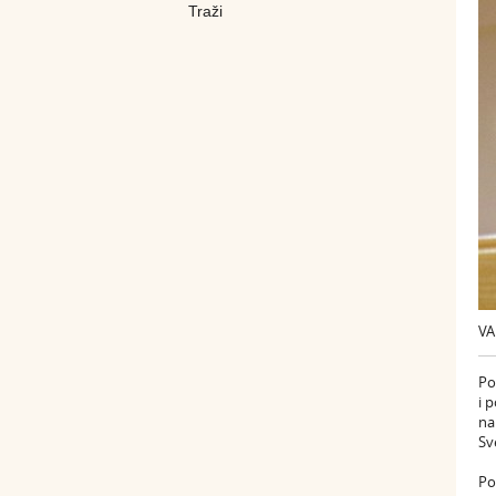
VA
Po
i 
na
Sv
Po