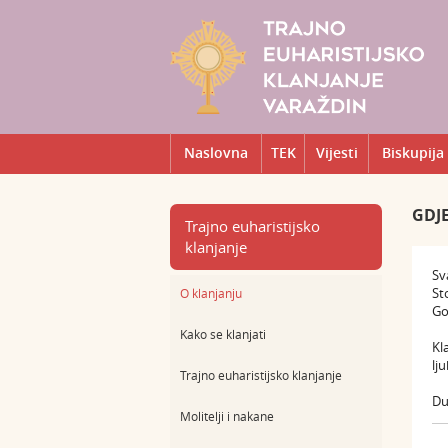
Naslovna
TEK
Vijesti
Biskupija
GDJ
Trajno euharistijsko
klanjanje
Sv
St
O klanjanju
Go
Kako se klanjati
Kl
lj
Trajno euharistijsko klanjanje
Du
Molitelji i nakane