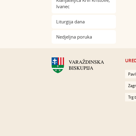
Klanjateljica Krvi Kristove,
Ivanec
Liturgija dana
Nedjeljna poruka
URED
Pavl
Zagr
Trg 