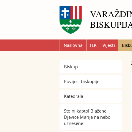
Naslovna
TEK
Vijesti
Bisk
Biskup
Povijest biskupije
Katedrala
Stolni kaptol Blažene
Djevice Marije na nebo
uznesene