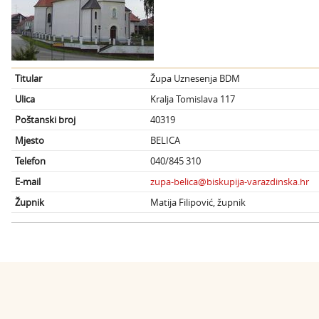
Titular
Župa Uznesenja BDM
Ulica
Kralja Tomislava 117
Poštanski broj
40319
Mjesto
BELICA
Telefon
040/845 310
E-mail
zupa-belica@biskupija-varazdinska.hr
Župnik
Matija Filipović, župnik