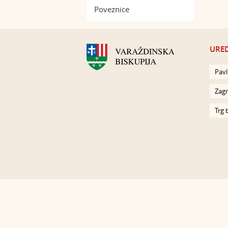
Poveznice
URED
Pavl
Zagr
Trg 