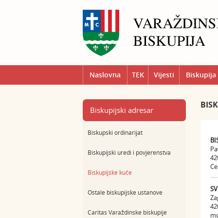
Naslovna
TEK
Vijesti
Biskupija
BISK
Biskupijski adresar
Biskupski ordinarijat
BI
Pa
Biskupijski uredi i povjerenstva
42
Ce
Biskupijske kuće
SV
Ostale biskupijske ustanove
Za
42
Caritas Varaždinske biskupije
mo