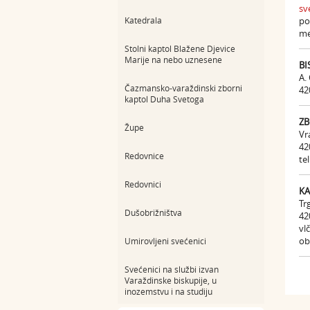
sv
Katedrala
po
me
Stolni kaptol Blažene Djevice
Marije na nebo uznesene
BI
A.
Čazmansko-varaždinski zborni
42
kaptol Duha Svetoga
ZB
Župe
Vr
42
Redovnice
te
Redovnici
KA
Tr
Dušobrižništva
42
vl
ob
Umirovljeni svećenici
Svećenici na službi izvan
Varaždinske biskupije, u
inozemstvu i na studiju