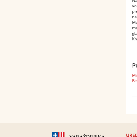
Na
vo
pr
na
Me
ma
gl
Kr
P
Mi
Bi
URED