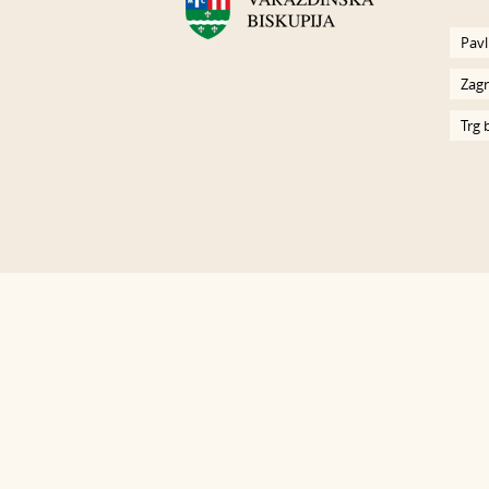
Pavl
Zagr
Trg 