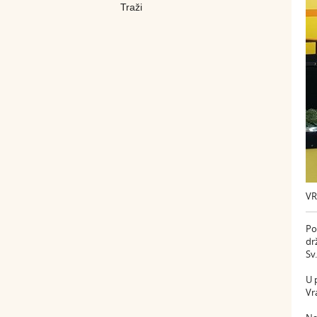
VR
Po
dr
Sv
U 
Vr