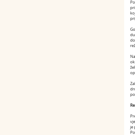
Po
pr
ko
pr
Go
du
do
re
Na
ok
že
op
Za
dr
po
Re
Pr
vj
je
Po