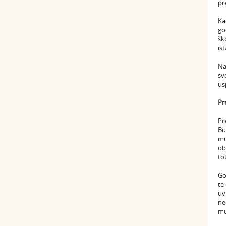
pr
Ka
go
šk
is
Na
sv
us
Pr
Pr
Bu
mu
ob
to
Go
te
uv
ne
mu