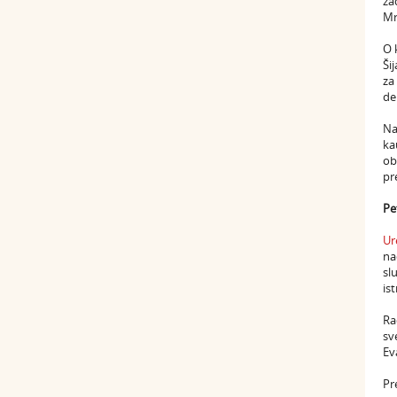
za
Mr
O 
Ši
za
de
Na
ka
ob
pr
Pe
Ur
na
sl
is
Ra
sv
Ev
Pr