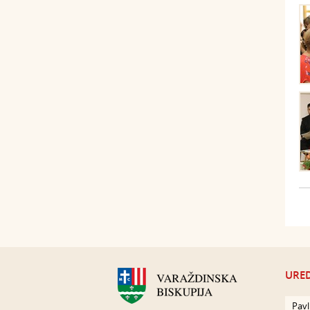
URED
Pavl