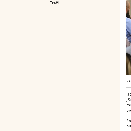
VA
U 
„S
ml
pr
Pr
bi