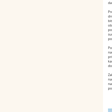
da
Pr
dr
bi
ob
po
su
po
Po
na
pr
ka
do
Za
na
na
po