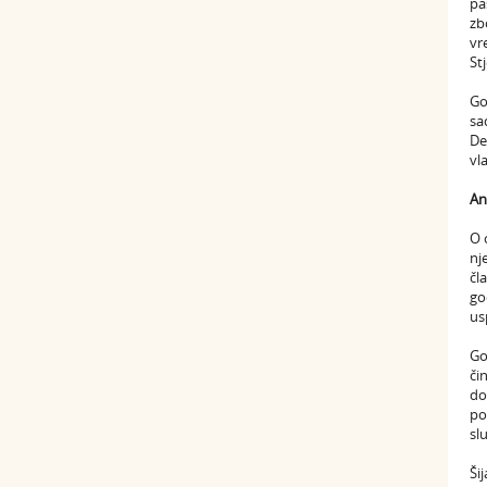
pa
zb
vr
St
Go
sa
De
vl
An
O 
nj
čl
go
us
Go
či
do
po
sl
Ši