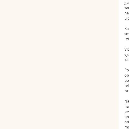
gl
sa
ne
u 
Ka
sm
i 
Vl
vj
ka
Po
ob
po
re
is
Na
na
pr
pr
pr
mo