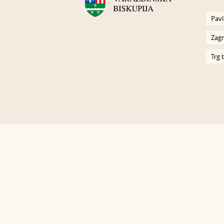
Pavl
Zagr
Trg 