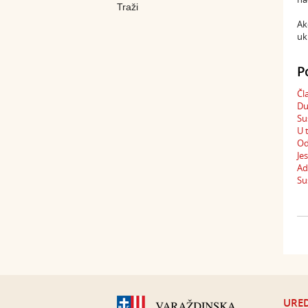
Ak
uk
P
Čl
Du
Su
U 
Od
Je
Ad
Su
URED