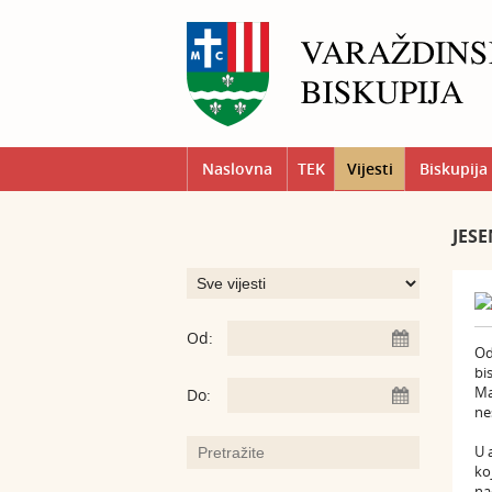
Naslovna
TEK
Vijesti
Biskupija
JES
Od:
Od
bi
Ma
Do:
ne
U 
ko
na