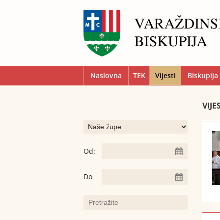
Naslovna
TEK
Vijesti
Biskupija
VIJE
Od:
Do: