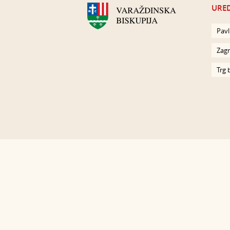
URED
Pavl
Zagr
Trg 