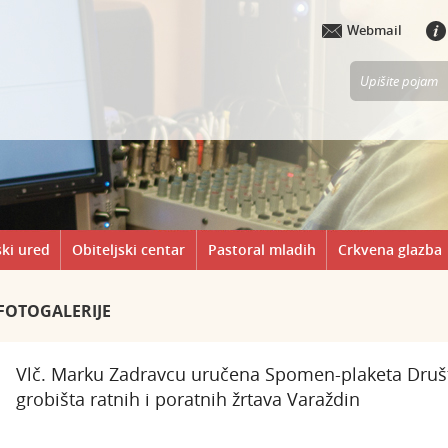
Webmail
ki ured
Obiteljski centar
Pastoral mladih
Crkvena glazba
FOTOGALERIJE
​Vlč. Marku Zadravcu uručena Spomen-plaketa Društ
grobišta ratnih i poratnih žrtava Varaždin