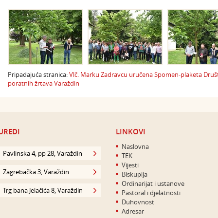
Pripadajuća stranica:
​Vlč. Marku Zadravcu uručena Spomen-plaketa Društva
poratnih žrtava Varaždin
UREDI
LINKOVI
Naslovna
Pavlinska 4, pp 28, Varaždin
TEK
Vijesti
Zagrebačka 3, Varaždin
Biskupija
Ordinarijat i ustanove
Trg bana Jelačića 8, Varaždin
Pastoral i djelatnosti
Duhovnost
Adresar