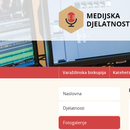
Varaždinska biskupija
Katehets
Naslovna
Djelatnosti
Fotogalerije