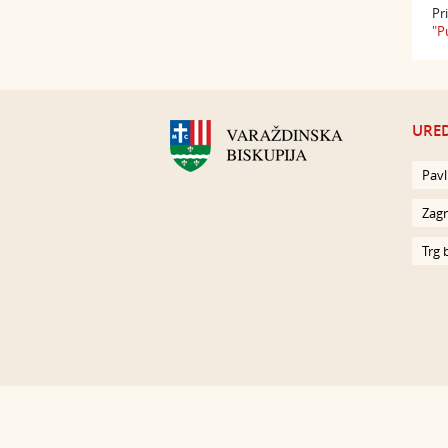
Pr
"P
URED
Pavl
Zagr
Trg 