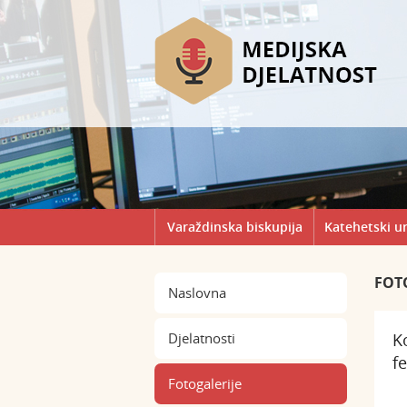
Varaždinska biskupija
Katehetski u
FOT
Naslovna
Djelatnosti
K
f
Fotogalerije