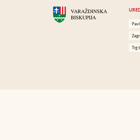
URED
Pavl
Zagr
Trg 