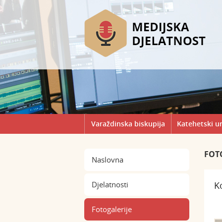
Varaždinska biskupija
Katehetski u
FOT
Naslovna
Djelatnosti
​
Fotogalerije