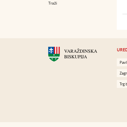
URED
Pavl
Zagr
Trg 