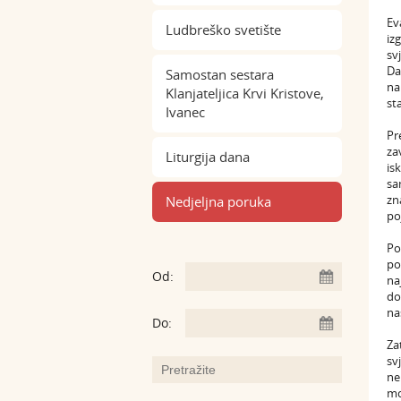
Ev
Ludbreško svetište
iz
sv
Da
Samostan sestara
na
Klanjateljica Krvi Kristove,
st
Ivanec
Pr
za
Liturgija dana
is
sa
zn
Nedjeljna poruka
po
Po
po
Od:
na
do
na
Do:
Za
sv
ne
mo