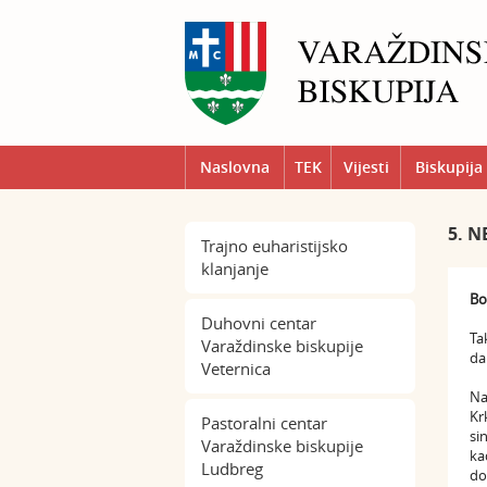
Naslovna
TEK
Vijesti
Biskupija
5. N
Trajno euharistijsko
klanjanje
Bo
Duhovni centar
Ta
Varaždinske biskupije
da
Veternica
Na
Krk
Pastoralni centar
si
Varaždinske biskupije
ka
Ludbreg
do