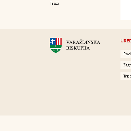
URED
Pavl
Zagr
Trg 