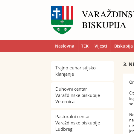
Naslovna
TEK
Vijesti
Biskupija
3. N
Trajno euharistijsko
klanjanje
On
Duhovni centar
Či
Varaždinske biskupije
ko
Veternica
so
Ne
Pastoralni centar
na
Varaždinske biskupije
ni
Ludbreg
je