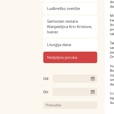
do
da
Ludbreško svetište
Mi
ka
Samostan sestara
št
Klanjateljica Krvi Kristove,
pr
Ivanec
ta
Ta
Liturgija dana
sa
pa
On
Nedjeljna poruka
Is
Bo
sv
Od:
om
da
Do:
S 
bi
du