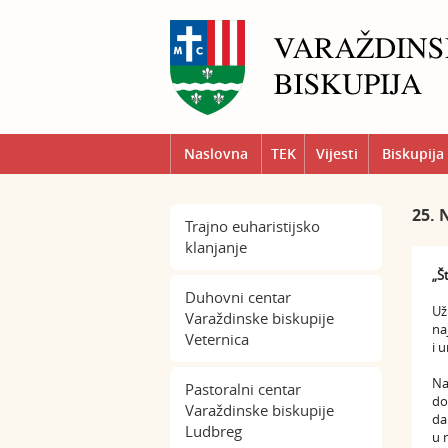
Naslovna
TEK
Vijesti
Biskupija
25. 
Trajno euharistijsko
klanjanje
„Š
Duhovni centar
Už
Varaždinske biskupije
na
Veternica
i 
Na
Pastoralni centar
do
Varaždinske biskupije
da
Ludbreg
u 