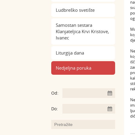
na
sv
Ludbreško svetište
po
og
Samostan sestara
Mo
Klanjateljica Krvi Kristove,
ko
Ivanec
dj
Ne
Liturgija dana
ko
iš
za
Nedjeljna poruka
pr
ka
st
re
Od:
Ne
im
Do:
lj
di