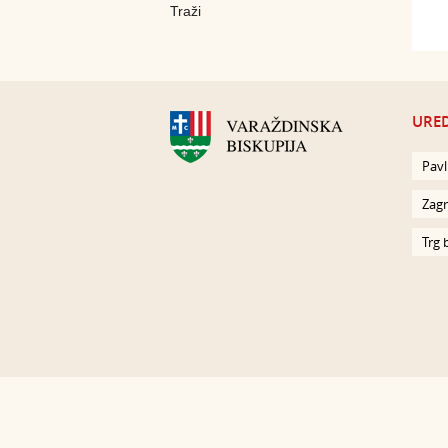
URED
Pavl
Zagr
Trg 