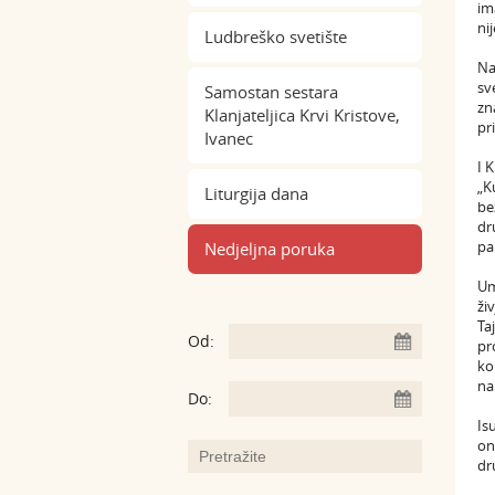
im
ni
Ludbreško svetište
Na
sv
Samostan sestara
zn
Klanjateljica Krvi Kristove,
pr
Ivanec
I 
„K
Liturgija dana
be
dr
pa
Nedjeljna poruka
Um
ži
Ta
Od:
pr
ko
na
Do:
Is
on
dr