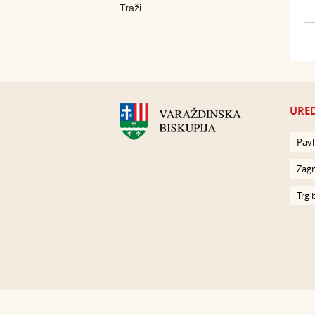
URED
Pavl
Zagr
Trg 