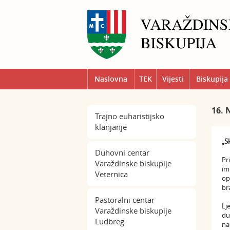
Naslovna
TEK
Vijesti
Biskupija
16. 
Trajno euharistijsko
klanjanje
„S
Duhovni centar
Pr
Varaždinske biskupije
im
Veternica
op
br
Pastoralni centar
Lj
Varaždinske biskupije
du
Ludbreg
na