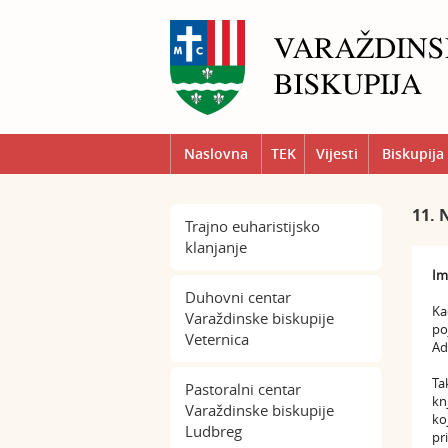
Naslovna
TEK
Vijesti
Biskupija
11. 
Trajno euharistijsko
klanjanje
Im
Duhovni centar
Ka
Varaždinske biskupije
po
Veternica
Ad
Ta
Pastoralni centar
kn
Varaždinske biskupije
ko
Ludbreg
pr