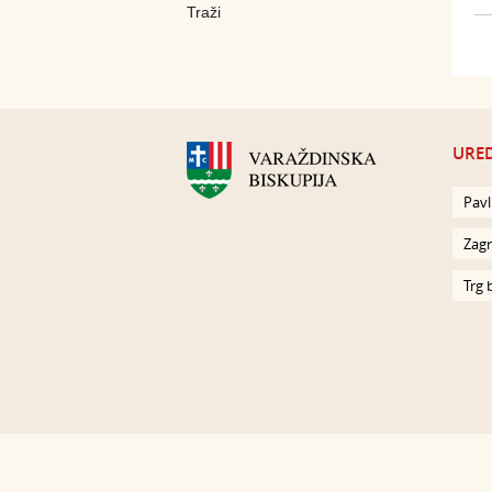
URED
Pavl
Zagr
Trg 